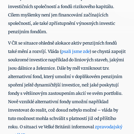
investičních společností a fondů rizikového kapitálu. 
Cílem myšlenky není jen financování začínajících 
společností, ale také zpřístupnění výnosných investic 
penzijním fondům. 
V ČR se situace ohledně alokace aktiv penzijních fondů 
také mění a rozvíjí. Vláda (
psali jsme zde
) se chystá zapojit 
soukromé investice například do liniových staveb, jakými 
jsou dálnice a železnice. Dále by měl vzniknout tzv. 
alternativní fond, který umožní v doplňkovém penzijním 
spoření ještě dynamičtější investice, než jaké poskytují 
fondy s většinovým zastoupením akcií ve svém portfoliu. 
Nově vzniklé alternativní fondy umožní například 
investovat do realit, což dosud nebylo možné – vláda by 
tuto možnost mohla schválit s platností již od příštího 
roku. O situaci ve Velké Británii informoval 
zpravodajský 