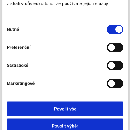
Více info
získali v důsledku toho, že používáte jejich služby.
Výběr
23. 4. 2016
Nutné
souhlasu
Preferenční
Statistické
¶
Aleš Poklop živě v ČT z tiskové 
Marketingové
konference APS ČR
Nezapomínejme ani na novinku – možnost mít 
zároveň dvě penzijní smlouvy.
Povolit vše
Více info
Povolit výběr