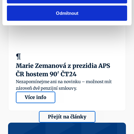
23. 5. 2016
Odmítnout
¶
Marie Zemanová z prezidia APS 
ČR hostem 90' ČT24
Nezapomínejme ani na novinku – možnost mít 
zároveň dvě penzijní smlouvy.
Více info
Přejít na články