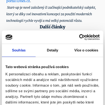
portál iDnes.cz
. 
Start-up je nově založený či začínající podnikatelský subjekt, 
který se díky své inovativní koncepci za použití moderních 
technologií rychle vyvíjí a má velký potenciál růstu.
Další články
11. 4. 2016
Souhlas
Detaily
Více o cookies
Tato webová stránka používá cookies
K personalizaci obsahu a reklam, poskytování funkcí
¶
sociálních médií a analýze naší návštěvnosti využíváme
Státní důchod? Důchodový věk 
soubory cookie. Informace o tom, jak náš web používáte,
nestačí!
sdílíme se svými partnery pro sociální média, inzerci a
Nezapomínejme ani na novinku – možnost mít 
analýzy. Partneři tyto údaje mohou zkombinovat s
zároveň dvě penzijní smlouvy.
dalšími informacemi, které jste jim poskytli nebo které