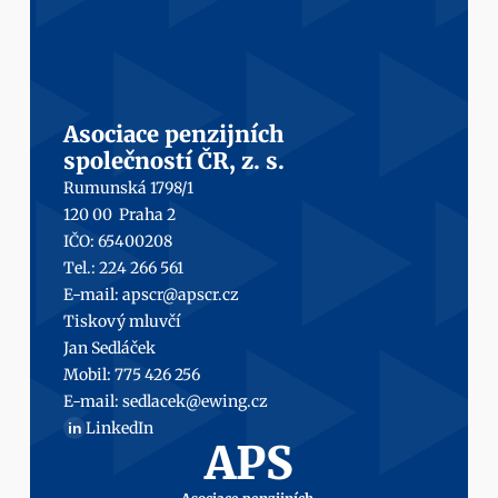
Asociace penzijních
společností ČR, z. s.
Rumunská 1798/1
120 00  Praha 2
IČO: 65400208
Tel.: 224 266 561
E-mail: 
apscr@apscr.cz
Tiskový mluvčí
Jan Sedláček
Mobil: 
775 426 256
E-mail: 
sedlacek@ewing.cz
LinkedIn
in
APS