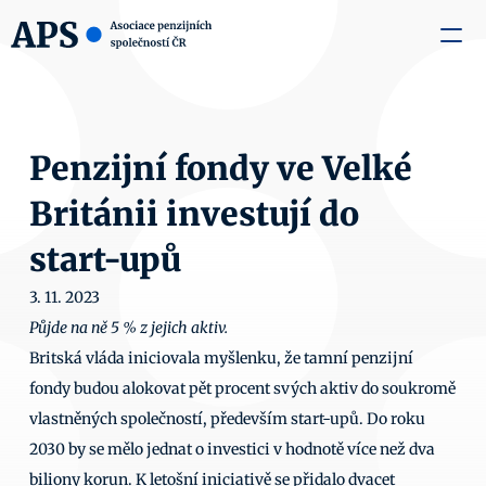
zaměstnavatele
Média
O nás
Aktuality
Kontakty
Penzijní fondy ve Velké 
Británii investují do 
start-upů
3. 11. 2023
Půjde na ně 5 % z jejich aktiv.
Britská vláda iniciovala myšlenku, že tamní penzijní 
fondy budou alokovat pět procent svých aktiv do soukromě 
vlastněných společností, především start-upů. Do roku 
2030 by se mělo jednat o investici v hodnotě více než dva 
biliony korun. K letošní iniciativě se přidalo dvacet 