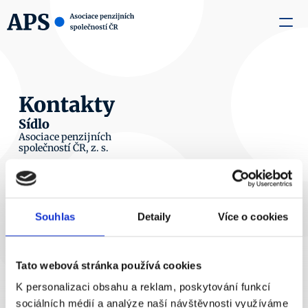
zaměstnavatele
Média
O nás
Aktuality
Kontakty
Kontakty
Sídlo
Asociace penzijních
společností ČR, z. s.
Rumunská 1798/1
120 00, Praha 2
IČO: 65400208
Sekretariát
Souhlas
Detaily
Více o cookies
Pavel Racocha
výkonný ředitel
Tato webová stránka používá cookies
Petra Hofmanová
asistentka
K personalizaci obsahu a reklam, poskytování funkcí
Tel.: 
224 266 561
sociálních médií a analýze naší návštěvnosti využíváme