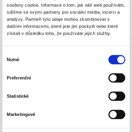
E-mail: 
apscr@apscr.cz
soubory cookie. Informace o tom, jak náš web používáte,
Pro média
sdílíme se svými partnery pro sociální média, inzerci a
analýzy. Partneři tyto údaje mohou zkombinovat s
dalšími informacemi, které jste jim poskytli nebo které
Jan Sedláček
tiskový mluvčí
získali v důsledku toho, že používáte jejich služby.
Mobil: 
775 426 256
E-mail: 
sedlacek@ewing.cz
Výběr
Nutné
souhlasu
Preferenční
Asociace penzijních
Statistické
společností ČR, z. s.
Rumunská 1798/1
Marketingové
120 00  Praha 2
IČO: 65400208
Tel.: 224 266 561