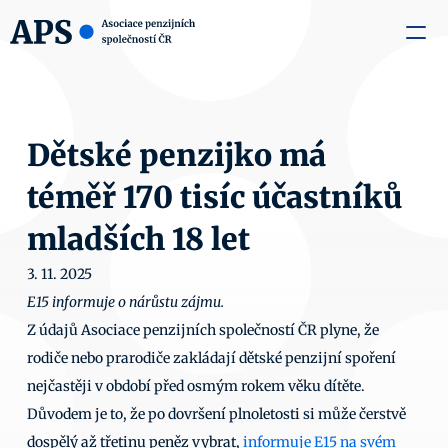
zaměstnavatele
Média
O nás
Aktuality
Kontakty
Dětské penzijko má 
téměř 170 tisíc účastníků 
mladších 18 let
3. 11. 2025
E15 informuje o nárůstu zájmu.
Z údajů Asociace penzijních společností ČR plyne, že 
rodiče nebo prarodiče zakládají dětské penzijní spoření 
nejčastěji v období před osmým rokem věku dítěte. 
Důvodem je to, že po dovršení plnoletosti si může čerstvě 
dospělý až třetinu peněz vybrat, 
informuje E15 na svém 