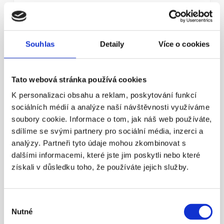
¶
Souhlas
Detaily
Více o cookies
Státní důchod? Důchodový věk 
nestačí!
Nezapomínejme ani na novinku – možnost mít 
Tato webová stránka používá cookies
zároveň dvě penzijní smlouvy.
K personalizaci obsahu a reklam, poskytování funkcí
Více info
sociálních médií a analýze naší návštěvnosti využíváme
soubory cookie. Informace o tom, jak náš web používáte,
sdílíme se svými partnery pro sociální média, inzerci a
analýzy. Partneři tyto údaje mohou zkombinovat s
23. 4. 2016
dalšími informacemi, které jste jim poskytli nebo které
získali v důsledku toho, že používáte jejich služby.
Výběr
Nutné
souhlasu