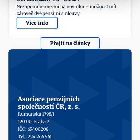
Nezapomínejme ani na novinku – možnost mít 
zároveň dvě penzijní smlouvy.
Více info
Přejít na články
Asociace penzijních
společností ČR, z. s.
Rumunská 1798/1
120 00  Praha 2
IČO: 65400208
Tel.: 224 266 561