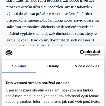
stáří hraje nemalou roli a je otázka, zda budou investice 
prostřednictvím účtu dlouhodobých investic takových 
výnosů dosahovat právě bez bonusu ve formě státních 
příspěvků. Zmíněného 1,36 milionu korun navíc k vašemu 
státnímu starobnímu důchodu při desetileté pravidelné 
měsíční výplatě znamená, že k důchodu od státu, který je 
aktuálně cca 15 tisíc korun, dostanete dalších více než 11 
tisíc – takže si jej téměř zdvojnásobíte. 
Pokud by někdo čekal, že nový ÚDI bude zvýhodněn 
alespoň daňově, byl by zklamán. Od 1. ledna 2022, kdy má 
Souhlas
Detaily
Více o cookies
vstoupit v platnost novela zákona o kapitálovém trhu, se 
totiž oběma produktům, tedy ÚDI i penzijku, strop daňově 
zvýhodněných příspěvků odčitatelných od základu daně 
Tato webová stránka používá cookies
nastaví shodně na 48 tisíc Kč ročně. Současně také limit 50 
K personalizaci obsahu a reklam, poskytování funkcí
tisíc korun daňově podporovaných příspěvků od 
sociálních médií a analýze naší návštěvnosti využíváme
soubory cookie. Informace o tom, jak náš web používáte,
zaměstnavatele půjde využít pro oba produkty.  