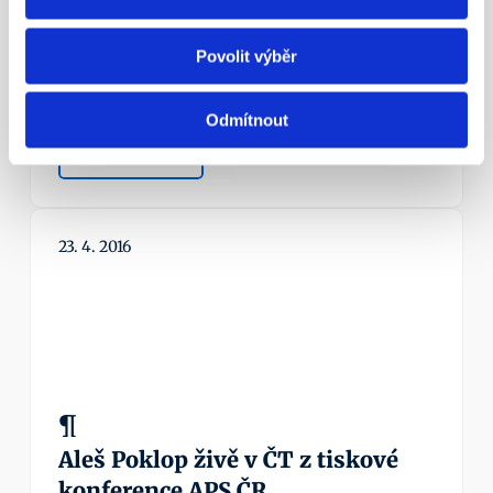
¶
Státní důchod? Důchodový věk 
Povolit výběr
nestačí!
Nezapomínejme ani na novinku – možnost mít 
Odmítnout
zároveň dvě penzijní smlouvy.
Více info
23. 4. 2016
¶
Aleš Poklop živě v ČT z tiskové 
konference APS ČR