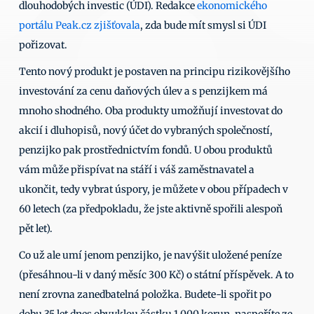
dlouhodobých investic (ÚDI). Redakce 
ekonomického 
portálu Peak.cz zjišťovala
, zda bude mít smysl si ÚDI 
pořizovat.  
Tento nový produkt je postaven na principu rizikovějšího 
investování za cenu daňových úlev a s penzijkem má 
mnoho shodného. Oba produkty umožňují investovat do 
akcií i dluhopisů, nový účet do vybraných společností, 
penzijko pak prostřednictvím fondů. U obou produktů 
vám může přispívat na stáří i váš zaměstnavatel a 
ukončit, tedy vybrat úspory, je můžete v obou případech v 
60 letech (za předpokladu, že jste aktivně spořili alespoň 
pět let).  
Co už ale umí jenom penzijko, je navýšit uložené peníze 
(přesáhnou-li v daný měsíc 300 Kč) o státní příspěvek. A to 
není zrovna zanedbatelná položka. Budete-li spořit po 