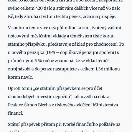
dobu 35 let dnes obvyklou částku 1 000 korun, naspoříte ze 
svého celkem 420 tisíc a stát vám dalších více než 96 tisíc 
Kč, tedy zhruba čtvrtinu těchto peněz, zdarma přispěje. 
V souhrnu tento více než půlmilion korun, tvořený vašimi 
tisícovými měsíčními vklady a téměř stem tisíc korun 
státního příspěvku, představuje základ pro zhodnocení. To 
u nového penzijka (DPS – doplňkové penzijní spoření) s 
průměrnými 5 % ročně znamená, že se vklad téměř 
ztrojnásobí a do penze nastupujete s celkem 1,36 milionu 
korun navíc. 
Oproti tomu „se státním příspěvkem se pro účet 
dlouhodobých investic nepočítá“, jak uvedl na dotaz 
Peak.cz Šimon Blecha z tiskového oddělení Ministerstva 
financí. 
Státní příspěvek přitom při tvorbě finančního polštáře na 