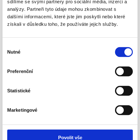
sdílíme se svými partnery pro sociální média, inzerci a
K novému produktu ÚDI se vyjádřil i 
Aleš Poklop, 
analýzy. Partneři tyto údaje mohou zkombinovat s
prezident Asociace penzijních společností ČR
: „
Výhoda 
dalšími informacemi, které jste jim poskytli nebo které
získali v důsledku toho, že používáte jejich služby.
účtu dlouhodobých investic má být podle vlády v tom, že 
zavede možnost investovat do aktiv s potenciálem vyššího 
zhodnocení. To ale prostřednictvím dynamických fondů již 
Výběr
osm let nabízí doplňkové penzijní spoření. Proto se s ním na 
Nutné
souhlasu
důchod velmi dobře zajišťuje téměř půldruhého milionu 
Čechů.
“ 
Preferenční
Další články
Statistické
11. 4. 2016
Marketingové
Povolit vše