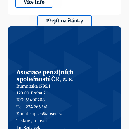
Více info
Přejít na články
Asociace penzijních
společností ČR, z. s.
Rumunská 1798/1
120 00  Praha 2
IČO: 65400208
Tel.: 224 266 561
E-mail: 
apscr@apscr.cz
Tiskový mluvčí
Jan Sedláček