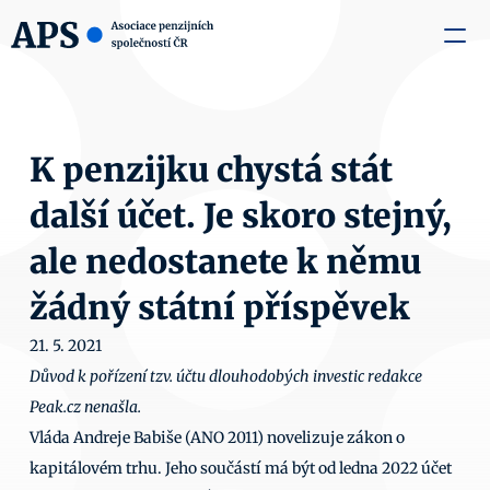
zaměstnavatele
Média
O nás
Aktuality
Kontakty
K penzijku chystá stát 
další účet. Je skoro stejný, 
ale nedostanete k němu 
žádný státní příspěvek
21. 5. 2021
Důvod k pořízení tzv. účtu dlouhodobých investic redakce 
Peak.cz nenašla. 
Vláda Andreje Babiše (ANO 2011) novelizuje zákon o 
kapitálovém trhu. Jeho součástí má být od ledna 2022 účet 