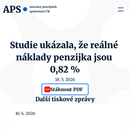
zaměstnavatele
Média
O nás
Aktuality
Kontakty
Studie ukázala, že reálné 
náklady penzijka jsou 
0,82 %
18. 5. 2026
Stáhnout PDF
PDF
Další tiskové zprávy
10. 6. 2026