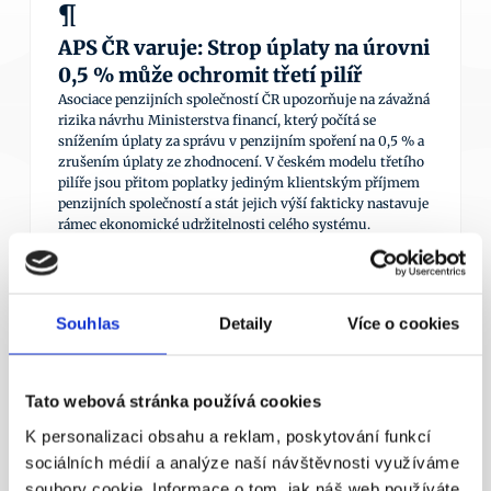
¶
APS ČR varuje: Strop úplaty na úrovni 
0,5 % může ochromit třetí pilíř
Asociace penzijních společností ČR upozorňuje na závažná 
rizika návrhu Ministerstva financí, který počítá se 
snížením úplaty za správu v penzijním spoření na 0,5 % a 
zrušením úplaty ze zhodnocení. V českém modelu třetího 
pilíře jsou přitom poplatky jediným klientským příjmem 
penzijních společností a stát jejich výší fakticky nastavuje 
rámec ekonomické udržitelnosti celého systému. 
Více info
Souhlas
Detaily
Více o cookies
3. 6. 2026
Tato webová stránka používá cookies
¶
K personalizaci obsahu a reklam, poskytování funkcí
APS ČR k reformě III. pilíře: Třikrát 
sociálních médií a analýze naší návštěvnosti využíváme
ano, jednou zásadní ne
soubory cookie. Informace o tom, jak náš web používáte,