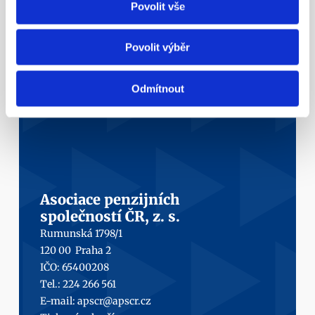
Povolit vše
Ke konci prvního letošního kvartálu činil objem 
spravovaných prostředků nového penzijka DPS 320,249 
miliardy korun. Objem spravovaných
Povolit výběr
Více info
Odmítnout
Asociace penzijních
společností ČR, z. s.
Rumunská 1798/1
120 00  Praha 2
IČO: 65400208
Tel.: 224 266 561
E-mail: 
apscr@apscr.cz