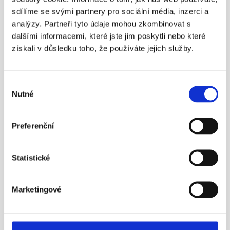
Ministerstvo financí představilo návrh reformy penzijka, a 
sdílíme se svými partnery pro sociální média, inzerci a
tedy i novou výši poplatků. Nezávislá studie EY nedávno 
analýzy. Partneři tyto údaje mohou zkombinovat s
stanovila reálné náklady penzijních společností na 0,82 %. 
dalšími informacemi, které jste jim poskytli nebo které
Ministryně A. Schillerová chce přesto poplatky, jako jediný 
zdroj příjmu penzijních společností, snížit na 0,5 %. S 
získali v důsledku toho, že používáte jejich služby.
ostatními předloženými návrhy ministryně A. Schillerové 
APS ČR souhlasí.
Více info
Výběr
Nutné
souhlasu
12. 5. 2026
Preferenční
Statistické
Marketingové
¶
Objem prostředků nového penzijka 
překonává staré penzijní připojištění