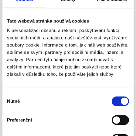
gigantů, jako je Microsoft, společností typu ČEZ nebo T-
Mobile. Také do známých akciových indexů společností 
Tato webová stránka používá cookies
Standard & Poor's (S&P500) či NASDAQ, které má ve svém 
K personalizaci obsahu a reklam, poskytování funkcí
portfoliu většina úspěšných investorů do akcií. 
sociálních médií a analýze naší návštěvnosti využíváme
Další články
soubory cookie. Informace o tom, jak náš web používáte,
sdílíme se svými partnery pro sociální média, inzerci a
11. 4. 2016
analýzy. Partneři tyto údaje mohou zkombinovat s
dalšími informacemi, které jste jim poskytli nebo které
získali v důsledku toho, že používáte jejich služby.
Výběr
Nutné
¶
souhlasu
Státní důchod? Důchodový věk 
Preferenční
nestačí!
Nezapomínejme ani na novinku – možnost mít 
zároveň dvě penzijní smlouvy.