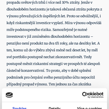
propadu světových trhů i více než 10% ztráty. Jenže v 
dlouhodobém horizontu je taková občasná ztráta pokryta z 
výnosu převažujících úspěšných let. Proto se odvážnější, i 
když riskantnější investice vyplatí. Míra výnosu odpovídá 
míře podstoupeného rizika. Samozřejmě je nutné 
investovat v již zmíněném dlouhodobém horizontu – 
penzijko není produkt na dva tři roky, ale na desítky let. A 
ten, komu už do výběru zbývá méně než deset let, by měl 
své portfolio postupně nechat zkonzervativnět. Tedy 
postupně měnit riskantní strategii ve prospěch té alespoň 
částečně konzervativní. To proto, aby v době splnění 
podmínek pro čerpání svého penzijního účtu nepocítil 
případný propad výnosu. Ten jednou za čas zkrátka 
přichází. 
A konečně, do čeho dynamické fondy investují? Do akcií 
světoznámých společností, tedy třeba technologických 
Souhlas
Detaily
Více o cookies