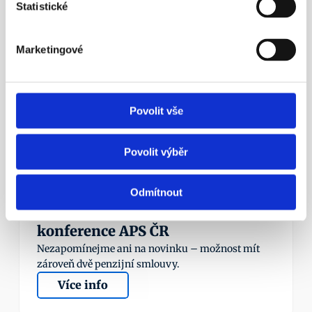
Statistické
Více info
Marketingové
23. 4. 2016
Povolit vše
Povolit výběr
¶
Odmítnout
Aleš Poklop živě v ČT z tiskové 
konference APS ČR
Nezapomínejme ani na novinku – možnost mít 
zároveň dvě penzijní smlouvy.
Více info