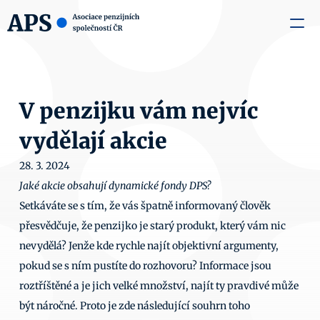
zaměstnavatele
Média
O nás
Aktuality
Kontakty
V penzijku vám nejvíc 
vydělají akcie
28. 3. 2024
Jaké akcie obsahují dynamické fondy DPS? 
Setkáváte se s tím, že vás špatně informovaný člověk 
přesvědčuje, že penzijko je starý produkt, který vám nic 
nevydělá? Jenže kde rychle najít objektivní argumenty, 
pokud se s ním pustíte do rozhovoru? Informace jsou 
roztříštěné a je jich velké množství, najít ty pravdivé může 
být náročné. Proto je zde následující souhrn toho 