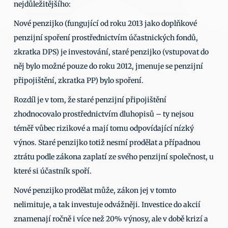
nejdůležitějšího: 
Nové penzijko (fungující od roku 2013 jako doplňkové 
penzijní spoření prostřednictvím účastnických fondů, 
zkratka DPS) je investování, staré penzijko (vstupovat do 
něj bylo možné pouze do roku 2012, jmenuje se penzijní 
připojištění, zkratka PP) bylo spoření. 
Rozdíl je v tom, že staré penzijní připojištění 
zhodnocovalo prostřednictvím dluhopisů – ty nejsou 
téměř vůbec rizikové a mají tomu odpovídající nízký 
výnos. Staré penzijko totiž nesmí prodělat a případnou 
ztrátu podle zákona zaplatí ze svého penzijní společnost, u 
které si účastník spoří. 
Nové penzijko prodělat může, zákon jej v tomto 
nelimituje, a tak investuje odvážněji. Investice do akcií 
znamenají ročně i více než 20% výnosy, ale v době krizí a 