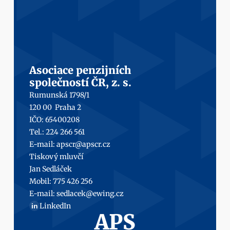
Asociace penzijních
společností ČR, z. s.
Rumunská 1798/1
120 00  Praha 2
IČO: 65400208
Tel.: 224 266 561
E-mail: 
apscr@apscr.cz
Tiskový mluvčí
Jan Sedláček
Mobil: 
775 426 256
E-mail: 
sedlacek@ewing.cz
LinkedIn
in
APS