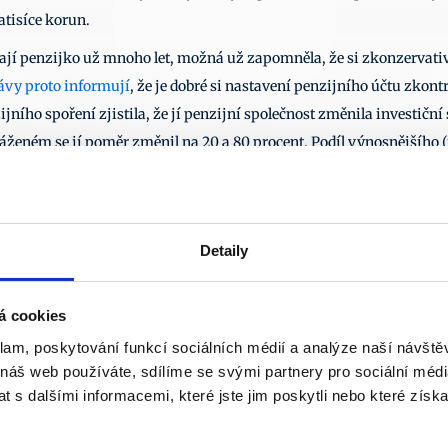
atisíce korun.
mají penzijko už mnoho let, možná už zapomněla, že si zkonzervativ
vy proto informují
, že je dobré si nastavení penzijního účtu zkontr
ního spoření zjistila, že jí penzijní společnost změnila investiční 
eném se jí poměr změnil na 20 a 80 procent. Podíl výnosnějšího (
ondu, který peníze zhodnocuje méně. Pokud si nejste jisti, jak jste
ontrolujte si svou smlouvu. Některé penzijní společnosti tuto funkci 
Další články
Detaily
31. 7. 2026
22.
á cookies
klam, poskytování funkcí sociálních médií a analýze naší návšt
 náš web používáte, sdílíme se svými partnery pro sociální média
 s dalšími informacemi, které jste jim poskytli nebo které získa