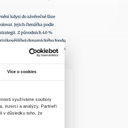
nění kdysi do závěrečné fáze 
olovat. Jejich čtenářka podle 
strategii. Z původních 40 % 
rizikovějšího) dynamického fondu 
 si při podpisu smlouvy o penzijku 
označují jako „autopilot“.
Více o cookies
 7. 2026
ěvnosti využíváme soubory
, inzerci a analýzy. Partneři
li v důsledku toho, že