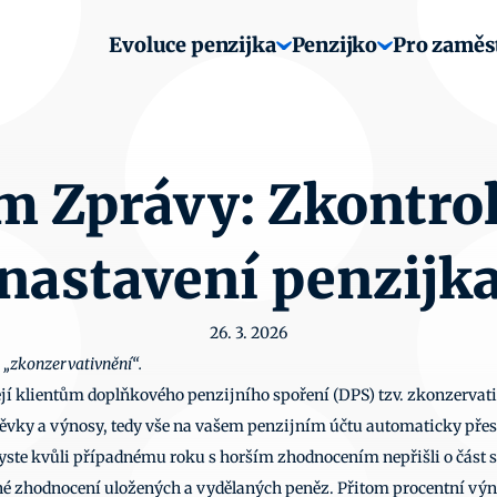
Evoluce penzijka
Penzijko
Pro zaměs
 Zprávy: Zkontrolu
nastavení penzijk
26. 3. 2026
 „zkonzervativnění“.
jí klientům doplňkového penzijního spoření (DPS) tzv. zkonzervativn
ěvky a výnosy, tedy vše na vašem penzijním účtu automaticky přes
byste kvůli případnému roku s horším zhodnocením nepřišli o část s
é zhodnocení uložených a vydělaných peněz. Přitom procentní výnos 