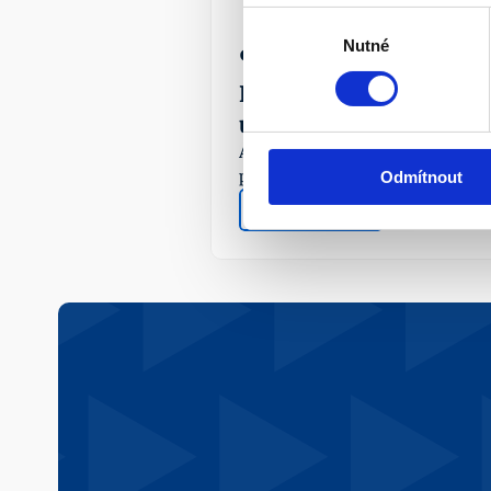
Výběr
Nutné
souhlasu
¶
Lidé mají v penzijku 
už 700 mld. Kč
APS ČR zveřejnila výsledky 
penzijka za 2Q 2026.
Odmítnout
Více info