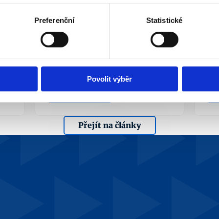
¶
AV
Preferenční
Statistické
¶
vy
Předdůchod a daňový 
st
přeplatek
Aka
Při odchodu do předdůchodu pozor 
roz
na daňový přeplatek. 
a F.
Povolit výběr
Více info
Přejít na články