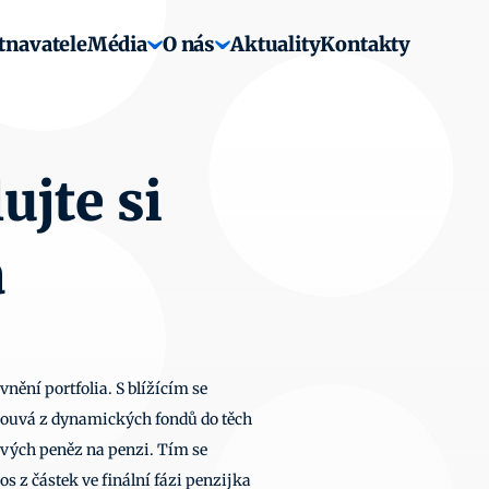
tnavatele
Média
O nás
Aktuality
Kontakty
jte si 
a
ění portfolia. S blížícím se 
ouvá z dynamických fondů do těch 
vých peněz na penzi. Tím se 
z částek ve finální fázi penzijka 