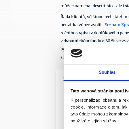
může znamenat desetitisíce, ale i st
Řada klientů, většinou těch, kteří 
penzijka vůbec zvolili. 
Seznam Zprá
ročního výpisu z doplňkového penzij
v dynamickém fondu a 60 % ve vyváž
byl snížen ve prospěch vyváženého f
situaci posledních let nastavili, zk
Souhlas
7. 8. 2026
Tato webová stránka použív
K personalizaci obsahu a re
cookie. Informace o tom, jak
tyto údaje mohou zkombinovat
používáte jejich služby.