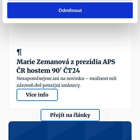
23. 5. 2016
Odmítnout
¶
Marie Zemanová z prezidia APS 
ČR hostem 90' ČT24
Nezapomínejme ani na novinku – možnost mít 
zároveň dvě penzijní smlouvy.
Více info
Přejít na články