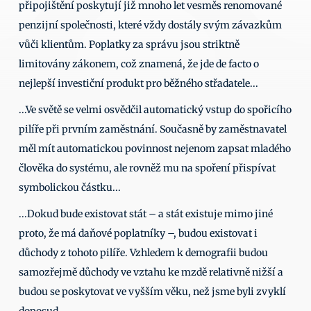
připojištění poskytují již mnoho let vesměs renomované 
penzijní společnosti, které vždy dostály svým závazkům 
vůči klientům. Poplatky za správu jsou striktně 
limitovány zákonem, což znamená, že jde de facto o 
nejlepší investiční produkt pro běžného střadatele... 
...Ve světě se velmi osvědčil automatický vstup do spořicího 
pilíře při prvním zaměstnání. Současně by zaměstnavatel 
měl mít automatickou povinnost nejenom zapsat mladého 
člověka do systému, ale rovněž mu na spoření přispívat 
symbolickou částku... 
...Dokud bude existovat stát – a stát existuje mimo jiné 
proto, že má daňové poplatníky –, budou existovat i 
důchody z tohoto pilíře. Vzhledem k demografii budou 
samozřejmě důchody ve vztahu ke mzdě relativně nižší a 
budou se poskytovat ve vyšším věku, než jsme byli zvyklí 