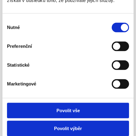
získali v důsledku toho, že používáte jejich služby.
Výběr
23. 4. 2016
Nutné
souhlasu
Preferenční
Statistické
¶
Aleš Poklop živě v ČT z tiskové 
Marketingové
konference APS ČR
Nezapomínejme ani na novinku – možnost mít 
zároveň dvě penzijní smlouvy.
Povolit vše
Více info
Povolit výběr