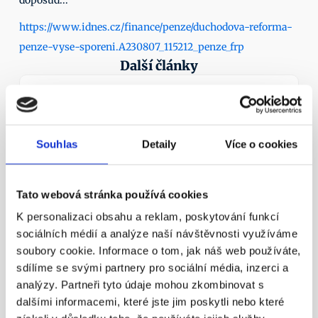
doposud... 
https://www.idnes.cz/finance/penze/duchodova-reforma-
penze-vyse-sporeni.A230807_115212_penze_frp
Další články
11. 4. 2016
Souhlas
Detaily
Více o cookies
Tato webová stránka používá cookies
¶
K personalizaci obsahu a reklam, poskytování funkcí
sociálních médií a analýze naší návštěvnosti využíváme
Státní důchod? Důchodový věk 
soubory cookie. Informace o tom, jak náš web používáte,
nestačí!
sdílíme se svými partnery pro sociální média, inzerci a
Nezapomínejme ani na novinku – možnost mít 
analýzy. Partneři tyto údaje mohou zkombinovat s
zároveň dvě penzijní smlouvy.
dalšími informacemi, které jste jim poskytli nebo které
Více info