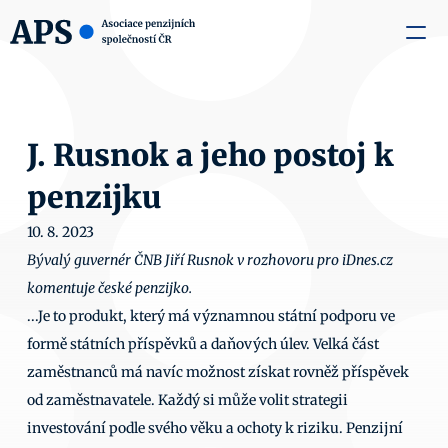
zaměstnavatele
Média
O nás
Aktuality
Kontakty
J. Rusnok a jeho postoj k 
penzijku
10. 8. 2023
Bývalý guvernér ČNB Jiří Rusnok v rozhovoru pro iDnes.cz 
komentuje české penzijko.
...Je to produkt, který má významnou státní podporu ve 
formě státních příspěvků a daňových úlev. Velká část 
zaměstnanců má navíc možnost získat rovněž příspěvek 
od zaměstnavatele. Každý si může volit strategii 
investování podle svého věku a ochoty k riziku. Penzijní 