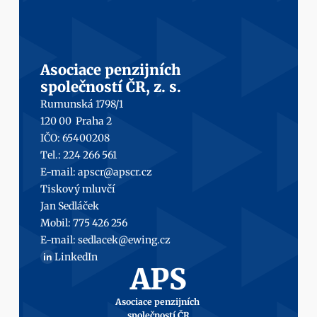
Asociace penzijních
společností ČR, z. s.
Rumunská 1798/1
120 00  Praha 2
IČO: 65400208
Tel.: 224 266 561
E-mail: 
apscr@apscr.cz
Tiskový mluvčí
Jan Sedláček
Mobil: 
775 426 256
E-mail: 
sedlacek@ewing.cz
LinkedIn
in
APS
Asociace penzijních 
společností ČR