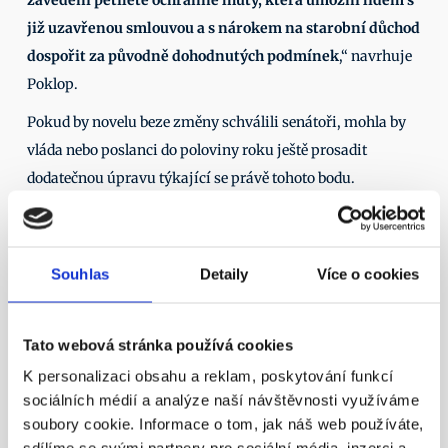
zavedení pětileté ochranné lhůty, která umožní lidem s 
již uzavřenou smlouvou a s nárokem na starobní důchod 
dospořit za původně dohodnutých podmínek
,“ navrhuje 
Poklop. 
Pokud by novelu beze změny schválili senátoři, mohla by 
vláda nebo poslanci do poloviny roku ještě prosadit 
dodatečnou úpravu týkající se právě tohoto bodu. 
„Všem starobním důchodcům doporučujeme zůstat v 
systému alespoň do 1. července 2024 a nepřipravit se 
předčasným odchodem ze systému o peníze, které ještě 
Souhlas
Detaily
Více o cookies
mohou od státu získat. Zároveň se nevzdáváme naděje, že 
bude zjevná retroaktivita ze zákona ještě odstraněna a lidé 
Tato webová stránka používá cookies
s platnou smlouvou budou moci dospořit za podmínek, 
K personalizaci obsahu a reklam, poskytování funkcí
které si sjednali,“ říká šéf Asociace penzijních společností 
sociálních médií a analýze naší návštěvnosti využíváme
ČR. 
soubory cookie. Informace o tom, jak náš web používáte,