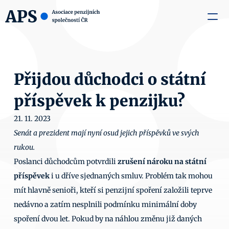
zaměstnavatele
Média
O nás
Aktuality
Kontakty
Přijdou důchodci o státní 
příspěvek k penzijku?
21. 11. 2023
Senát a prezident mají nyní osud jejich příspěvků ve svých 
rukou.
Poslanci důchodcům potvrdili 
zrušení nároku na státní 
příspěvek
 i u dříve sjednaných smluv. Problém tak mohou 
mít hlavně senioři, kteří si penzijní spoření založili teprve 
nedávno a zatím nesplnili podmínku minimální doby 
spoření dvou let. Pokud by na náhlou změnu již daných 