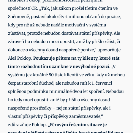
říká Aleš Poklop, prezident Asociace penzijních 
společností ČR. „Tak, jak zákon prošel třetím čtením ve 
Sněmovně, postaví okolo čtvrt milionu občanů do pozice, 
kdy pro ně už nebude nadále motivační v systému 
zůstávat, protože nebudou dostávat státní příspěvky. Ale 
zároveň ho nebudou moci opustit, aniž by přišli o část, či 
dokonce o všechny dosud naspořené peníze,“ upozorňuje 
Aleš Poklop. 
Poukazuje přitom na ty klienty, které stát 
tímto rozhodnutím uzamkne v nevýhodné pozici
. „V 
systému je aktuálně 80 tisíc klientů ve věku, kdy už mohou 
čerpat starobní důchod, ale nebudou mít k 1. červenci 
splněnou podmínku minimálně dvou let spoření. Nebudou 
ho tedy moct opustit, aniž by přišli o všechny dosud 
naspořené prostředky – nejen státní příspěvky, ale i 
vlastní příspěvky či příspěvky zaměstnavatele,“ 
zdůrazňuje Poklop. „
Férovým řešením situace je 