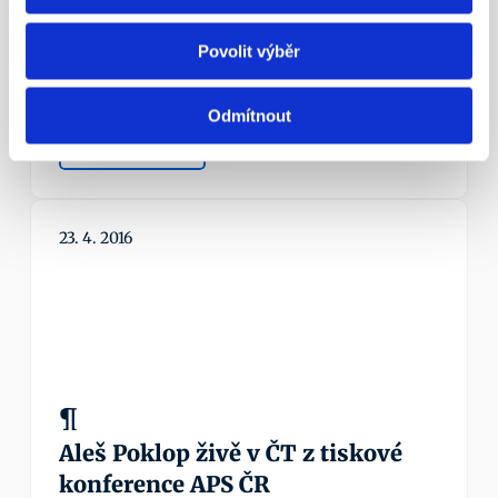
Státní důchod? Důchodový věk 
Povolit výběr
nestačí!
Nezapomínejme ani na novinku – možnost mít 
zároveň dvě penzijní smlouvy.
Odmítnout
Více info
23. 4. 2016
¶
Aleš Poklop živě v ČT z tiskové 
konference APS ČR