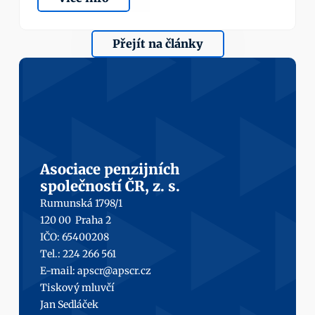
Přejít na články
Asociace penzijních
společností ČR, z. s.
Rumunská 1798/1
120 00  Praha 2
IČO: 65400208
Tel.: 224 266 561
E-mail: 
apscr@apscr.cz
Tiskový mluvčí
Jan Sedláček