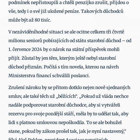
podmínek nepřistoupili a chtěli penzijko zrušit, přijdou o 
vše, tedy i o své již uložené peníze. Takových důchodců 
může být až 80 tisíc. 
V nezáviděníhodné situaci se ale ocitne celkem tři čtvrtě 
milionu seniorů pobírajících od státu starobní důchod – od 
1. července 2024 by o nárok na státní příspěvek mohli 
přijít. Zůstal by jen těm, kterým ještě nebyl starobní 
důchod přiznán. Počítá s tím novela, kterou na návrh 
Ministerstva financí schválili poslanci.  
Zrušení nároku by se přitom dotklo nejen nově sjednaných 
smluv, ale také těch už „běžících“. „Pokud už vláda nechce 
nadále podporovat starobní důchodce, aby si vytvářeli 
rezervu pro svoje pozdější stáří, měla by to udělat tak, aby 
lidi s platnou smlouvou nepoškodila. To se ale bohužel 
stane, pokud by zákon prošel tak, jak je nyní nastavený,“ 