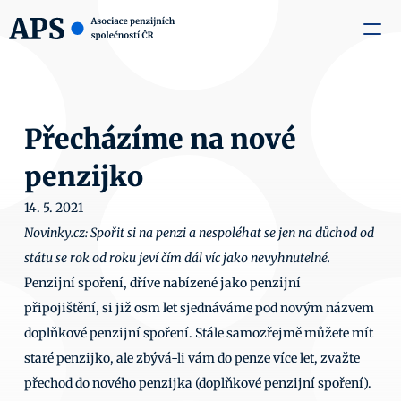
zaměstnavatele
Média
O nás
Aktuality
Kontakty
Přecházíme na nové 
penzijko
14. 5. 2021
Novinky.cz: Spořit si na penzi a nespoléhat se jen na důchod od 
státu se rok od roku jeví čím dál víc jako nevyhnutelné. 
Penzijní spoření, dříve nabízené jako penzijní 
připojištění, si již osm let sjednáváme pod novým názvem 
doplňkové penzijní spoření. Stále samozřejmě můžete mít 
staré penzijko, ale zbývá-li vám do penze více let, zvažte 
přechod do nového penzijka (doplňkové penzijní spoření). 