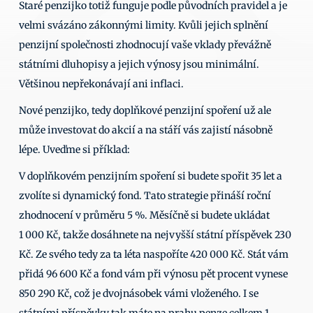
Staré penzijko totiž funguje podle původních pravidel a je 
velmi svázáno zákonnými limity. Kvůli jejich splnění 
penzijní společnosti zhodnocují vaše vklady převážně 
státními dluhopisy a jejich výnosy jsou minimální. 
Většinou nepřekonávají ani inflaci. 
Nové penzijko, tedy doplňkové penzijní spoření už ale 
může investovat do akcií a na stáří vás zajistí násobně 
lépe. Uveďme si příklad: 
V doplňkovém penzijním spoření si budete spořit 35 let a 
zvolíte si dynamický fond. Tato strategie přináší roční 
zhodnocení v průměru 5 %. Měsíčně si budete ukládat 
1 000 Kč, takže dosáhnete na nejvyšší státní příspěvek 230 
Kč. Ze svého tedy za ta léta naspoříte 420 000 Kč. Stát vám 
přidá 96 600 Kč a fond vám při výnosu pět procent vynese 
850 290 Kč, což je dvojnásobek vámi vloženého. I se 