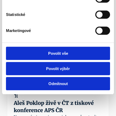
Státní důchod? Důchodový věk 
nestačí!
Statistické
Nezapomínejme ani na novinku – možnost mít 
zároveň dvě penzijní smlouvy.
Marketingové
Více info
23. 4. 2016
Povolit vše
Povolit výběr
Odmítnout
¶
Aleš Poklop živě v ČT z tiskové 
konference APS ČR