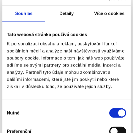
všemi penzijními společnostmi. Pokud se nakonec 
Souhlas
Detaily
Více o cookies
rozhodnete pro jinou než stávající společnost, stačí ji 
kontaktovat a ta už vše ostatní vyřídí za vás. 
V rámci jedné penzijní společnosti je přechod hotový do tří 
Tato webová stránka používá cookies
měsíců. Mezi dvěma penzijními společnostmi je to 
K personalizaci obsahu a reklam, poskytování funkcí
administrativně náročnější, a proto může přechod trvat až 
sociálních médií a analýze naší návštěvnosti využíváme
soubory cookie. Informace o tom, jak náš web používáte,
sedm měsíců.
sdílíme se svými partnery pro sociální média, inzerci a
Další články
analýzy. Partneři tyto údaje mohou zkombinovat s
dalšími informacemi, které jste jim poskytli nebo které
11. 4. 2016
získali v důsledku toho, že používáte jejich služby.
Výběr
Nutné
souhlasu
¶
Preferenční