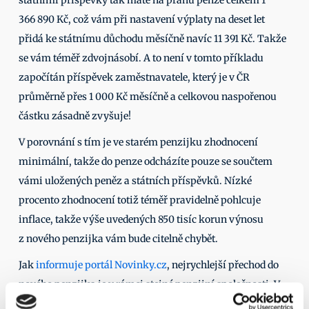
státními příspěvky tak máte na prahu penze celkem 1 
366 890 Kč, což vám při nastavení výplaty na deset let 
přidá ke státnímu důchodu měsíčně navíc 11 391 Kč. Takže 
se vám téměř zdvojnásobí. A to není v tomto příkladu 
započítán příspěvek zaměstnavatele, který je v ČR 
průměrně přes 1 000 Kč měsíčně a celkovou naspořenou 
částku zásadně zvyšuje! 
V porovnání s tím je ve starém penzijku zhodnocení 
minimální, takže do penze odcházíte pouze se součtem 
vámi uložených peněz a státních příspěvků. Nízké 
procento zhodnocení totiž téměř pravidelně pohlcuje 
inflace, takže výše uvedených 850 tisíc korun výnosu 
z nového penzijka vám bude citelně chybět. 
Jak 
informuje portál Novinky.cz
, nejrychlejší přechod do 
nového penzijka je v rámci stejné penzijní společnosti. V 
každém případě ale zvažte výběr nového fondu napříč 