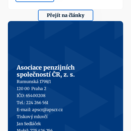
Přejít na články
Asociace penzijních
společností ČR, z. s.
Rumunská 1798/1
120 00  Praha 2
IČO: 65400208
Tel.: 224 266 561
E-mail: 
apscr@apscr.cz
Tiskový mluvčí
Jan Sedláček
Mobil: 
775 426 256