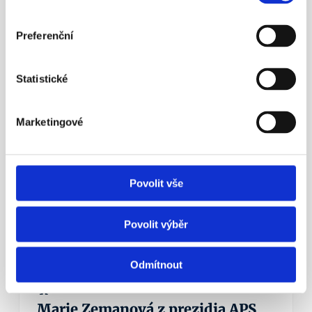
¶
Preferenční
Aleš Poklop živě v ČT z tiskové 
konference APS ČR
Statistické
Nezapomínejme ani na novinku – možnost mít 
zároveň dvě penzijní smlouvy.
Více info
Marketingové
23. 5. 2016
Povolit vše
Povolit výběr
Odmítnout
¶
Marie Zemanová z prezidia APS 