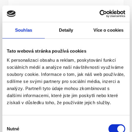
¶
Souhlas
Detaily
Více o cookies
Státní důchod? Důchodový věk 
nestačí!
Tato webová stránka používá cookies
Nezapomínejme ani na novinku – možnost mít 
K personalizaci obsahu a reklam, poskytování funkcí
zároveň dvě penzijní smlouvy.
sociálních médií a analýze naší návštěvnosti využíváme
Více info
soubory cookie. Informace o tom, jak náš web používáte,
sdílíme se svými partnery pro sociální média, inzerci a
analýzy. Partneři tyto údaje mohou zkombinovat s
23. 4. 2016
dalšími informacemi, které jste jim poskytli nebo které
získali v důsledku toho, že používáte jejich služby.
Výběr
Nutné
souhlasu