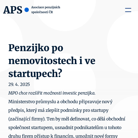
zaměstnavatele
Média
O nás
Aktuality
Kontakty
Penzijko po 
nemovitostech i ve 
startupech?
29. 4. 2025
MPO chce rozšířit možnosti investic penzijka.
Ministerstvo průmyslu a obchodu připravuje nový 
předpis, který má zlepšit podmínky pro startupy 
(začínající firmy). Ten by měl definovat, co dělá obchodní 
společnost startupem, usnadnit podnikatelům u tohoto 
druhu firem přístup k financím, umožnit nové formy 