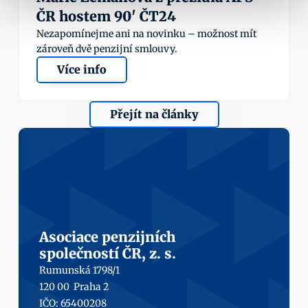
ČR hostem 90' ČT24
Nezapomínejme ani na novinku – možnost mít 
zároveň dvě penzijní smlouvy.
Více info
Přejít na články
Asociace penzijních
společností ČR, z. s.
Rumunská 1798/1
120 00  Praha 2
IČO: 65400208