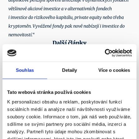
doplňkové penzijní spoření umožňuje v dynamických fondech 
většinově akciové investice a v alternativních fondech 
i investice do rizikového kapitálu, private equity nebo třeba 
kryptoměn. Vyvážené fondy pak nově nabízejí i investice do 
nemovitostí.
“
Další články
11. 4. 2016
Souhlas
Detaily
Více o cookies
Tato webová stránka používá cookies
K personalizaci obsahu a reklam, poskytování funkcí
¶
sociálních médií a analýze naší návštěvnosti využíváme
Státní důchod? Důchodový věk 
soubory cookie. Informace o tom, jak náš web používáte,
sdílíme se svými partnery pro sociální média, inzerci a
nestačí!
analýzy. Partneři tyto údaje mohou zkombinovat s
Nezapomínejme ani na novinku – možnost mít 