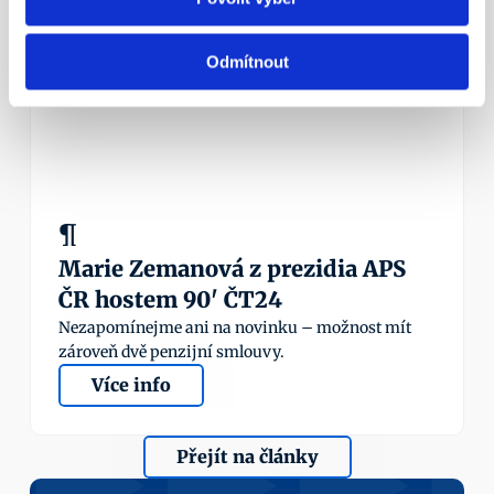
23. 5. 2016
Odmítnout
¶
Marie Zemanová z prezidia APS 
ČR hostem 90' ČT24
Nezapomínejme ani na novinku – možnost mít 
zároveň dvě penzijní smlouvy.
Více info
Přejít na články