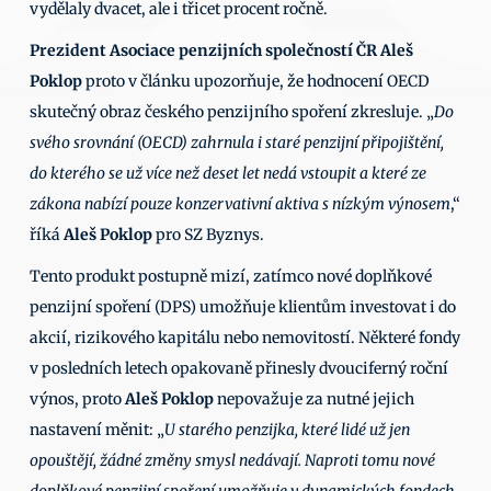
vydělaly dvacet, ale i třicet procent ročně.
Prezident Asociace penzijních společností ČR Aleš 
Poklop
 proto v článku upozorňuje, že hodnocení OECD 
skutečný obraz českého penzijního spoření zkresluje. „
Do 
svého srovnání (OECD) zahrnula i staré penzijní připojištění, 
do kterého se už více než deset let nedá vstoupit a které ze 
zákona nabízí pouze konzervativní aktiva s nízkým výnosem
,“ 
říká 
Aleš Poklop
 pro SZ Byznys.
Tento produkt postupně mizí, zatímco nové doplňkové 
penzijní spoření (DPS) umožňuje klientům investovat i do 
akcií, rizikového kapitálu nebo nemovitostí. Některé fondy 
v posledních letech opakovaně přinesly dvouciferný roční 
výnos, proto 
Aleš Poklop
 nepovažuje za nutné jejich 
nastavení měnit: „
U starého penzijka, které lidé už jen 
opouštějí, žádné změny smysl nedávají. Naproti tomu nové 