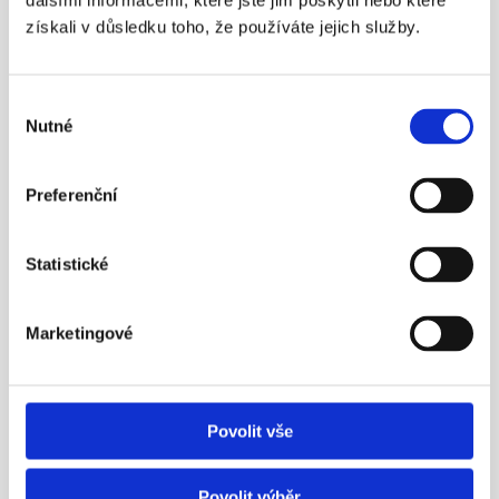
dalšími informacemi, které jste jim poskytli nebo které
zároveň dvě penzijní smlouvy.
získali v důsledku toho, že používáte jejich služby.
Více info
Výběr
Nutné
souhlasu
23. 4. 2016
Preferenční
Statistické
¶
Marketingové
Aleš Poklop živě v ČT z tiskové 
konference APS ČR
Nezapomínejme ani na novinku – možnost mít 
zároveň dvě penzijní smlouvy.
Povolit vše
Více info
Povolit výběr