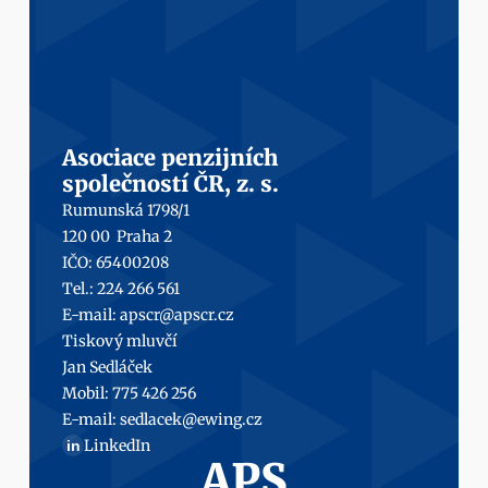
Asociace penzijních
společností ČR, z. s.
Rumunská 1798/1
120 00  Praha 2
IČO: 65400208
Tel.: 224 266 561
E-mail: 
apscr@apscr.cz
Tiskový mluvčí
Jan Sedláček
Mobil: 
775 426 256
E-mail: 
sedlacek@ewing.cz
LinkedIn
in
APS