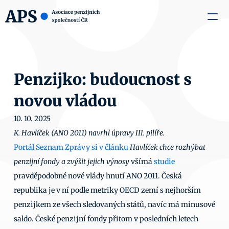
zaměstnavatele
Média
O nás
Aktuality
Kontakty
Penzijko: budoucnost s 
novou vládou
10. 10. 2025
K. Havlíček (ANO 2011) navrhl úpravy III. pilíře.
Portál Seznam Zprávy si v článku
Havlíček chce rozhýbat 
penzijní fondy a zvýšit jejich výnosy
všímá 
studie
pravděpodobné nové vlády hnutí ANO 2011. Česká 
republika je v ní podle metriky OECD zemí s nejhorším 
penzijkem ze všech sledovaných států, navíc má minusové 
saldo. České penzijní fondy přitom v posledních letech 