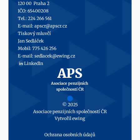
120 00  Praha 2
IČO: 65400208
Tel.: 224 266 561
E-mail: 
apscr@apscr.cz
Tiskový mluvčí
Jan Sedláček
Mobil: 
775 426 256
E-mail: 
sedlacek@ewing.cz
LinkedIn
in
APS
Asociace penzijních 
společností ČR
© 2025
Asociace penzijních společností ČR
Vytvořil 
ewing
Ochrana osobních údajů