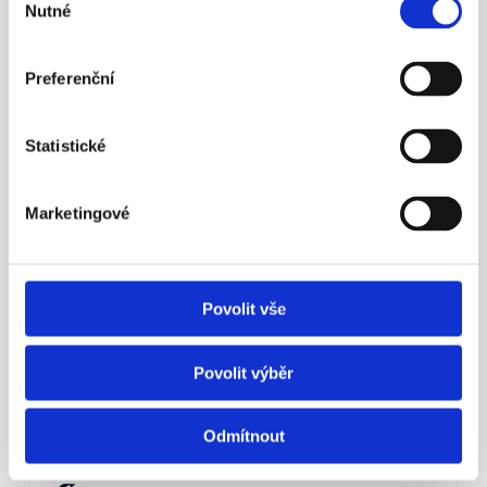
Nutné
souhlasu
¶
Preferenční
Aleš Poklop živě v ČT z tiskové 
konference APS ČR
Statistické
Nezapomínejme ani na novinku – možnost mít 
zároveň dvě penzijní smlouvy.
Marketingové
Více info
Povolit vše
23. 5. 2016
Povolit výběr
Odmítnout