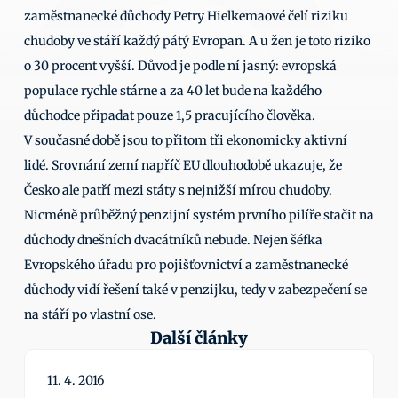
zaměstnanecké důchody Petry Hielkemaové čelí riziku 
chudoby ve stáří každý pátý Evropan. A u žen je toto riziko 
o 30 procent vyšší. Důvod je podle ní jasný: evropská 
populace rychle stárne a za 40 let bude na každého 
důchodce připadat pouze 1,5 pracujícího člověka. 
V současné době jsou to přitom tři ekonomicky aktivní 
lidé. Srovnání zemí napříč EU dlouhodobě ukazuje, že 
Česko ale patří mezi státy s nejnižší mírou chudoby. 
Nicméně průběžný penzijní systém prvního pilíře stačit na 
důchody dnešních dvacátníků nebude. Nejen šéfka 
Evropského úřadu pro pojišťovnictví a zaměstnanecké 
důchody vidí řešení také v penzijku, tedy v zabezpečení se 
na stáří po vlastní ose.
Další články
11. 4. 2016