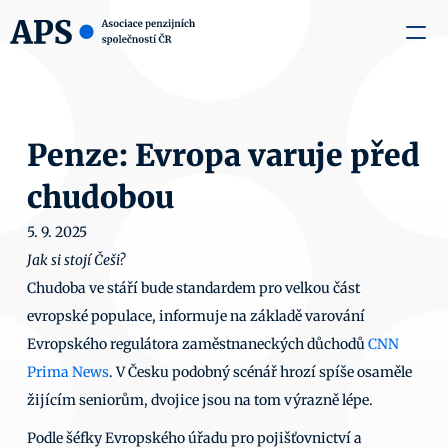
zaměstnavatele
Média
O nás
Aktuality
Kontakty
Penze: Evropa varuje před 
chudobou
5. 9. 2025
Jak si stojí Češi?
Chudoba ve stáří bude standardem pro velkou část 
evropské populace, informuje na základě varování 
Evropského regulátora zaměstnaneckých důchodů 
CNN 
Prima News
. V Česku podobný scénář hrozí spíše osaměle 
žijícím seniorům, dvojice jsou na tom výrazně lépe.
Podle šéfky Evropského úřadu pro pojišťovnictví a 