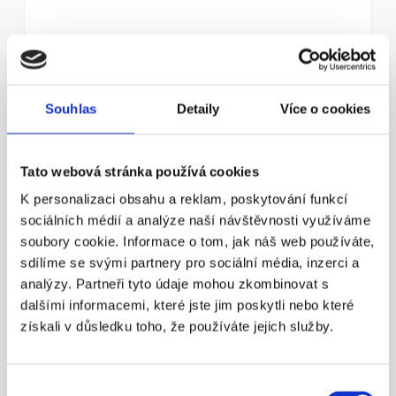
Souhlas
Detaily
Více o cookies
¶
Státní důchod? Důchodový věk 
Tato webová stránka používá cookies
nestačí!
K personalizaci obsahu a reklam, poskytování funkcí
Nezapomínejme ani na novinku – možnost mít 
zároveň dvě penzijní smlouvy.
sociálních médií a analýze naší návštěvnosti využíváme
soubory cookie. Informace o tom, jak náš web používáte,
Více info
sdílíme se svými partnery pro sociální média, inzerci a
analýzy. Partneři tyto údaje mohou zkombinovat s
dalšími informacemi, které jste jim poskytli nebo které
23. 4. 2016
získali v důsledku toho, že používáte jejich služby.
Výběr