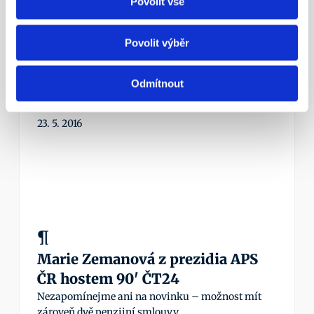
Povolit vše
konference APS ČR
Nezapomínejme ani na novinku – možnost mít 
Povolit výběr
zároveň dvě penzijní smlouvy.
Více info
Odmítnout
23. 5. 2016
¶
Marie Zemanová z prezidia APS 
ČR hostem 90' ČT24
Nezapomínejme ani na novinku – možnost mít 
zároveň dvě penzijní smlouvy.