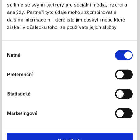
sdílíme se svými partnery pro sociální média, inzerci a
¶
analýzy. Partneři tyto údaje mohou zkombinovat s
Státní důchod? Důchodový věk 
dalšími informacemi, které jste jim poskytli nebo které
nestačí!
získali v důsledku toho, že používáte jejich služby.
Nezapomínejme ani na novinku – možnost mít 
zároveň dvě penzijní smlouvy.
Výběr
Více info
Nutné
souhlasu
Preferenční
23. 4. 2016
Statistické
Marketingové
¶
Aleš Poklop živě v ČT z tiskové 