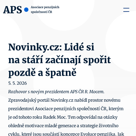
zaměstnavatele
Média
O nás
Aktuality
Kontakty
Novinky.cz: Lidé si 
na stáří začínají spořit 
pozdě a špatně
5. 5. 2026
Rozhovor s novým prezidentem APS ČR R. Mocem.
Zpravodajský portál Novinky.cz nabídl prostor novému 
prezidentovi Asociace penzijních společností ČR, kterým 
je od tohoto roku Radek Moc. Ten odpovídal na otázky 
ohledně motivace mladé generace a strategie životního 
cyklu, které jsou součástí koncepce Evoluce penzijka. Jak 