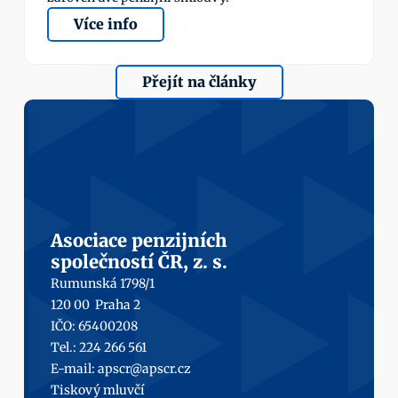
Více info
Přejít na články
Asociace penzijních
společností ČR, z. s.
Rumunská 1798/1
120 00  Praha 2
IČO: 65400208
Tel.: 224 266 561
E-mail: 
apscr@apscr.cz
Tiskový mluvčí