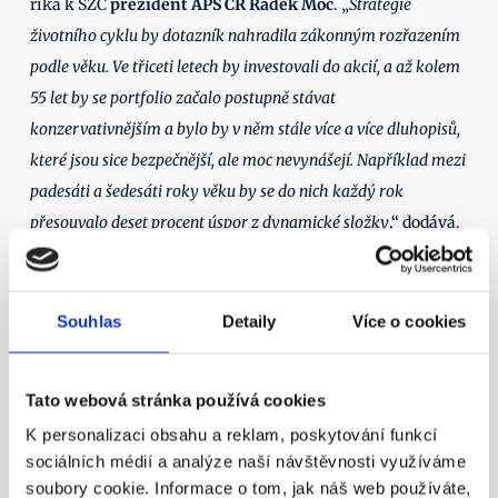
říká k SŽC 
prezident APS ČR Radek Moc
. „
Strategie 
životního cyklu by dotazník nahradila zákonným rozřazením 
podle věku. Ve třiceti letech by investovali do akcií, a až kolem 
55 let by se portfolio začalo postupně stávat 
konzervativnějším a bylo by v něm stále více a více dluhopisů, 
které jsou sice bezpečnější, ale moc nevynášejí. Například mezi 
padesáti a šedesáti roky věku by se do nich každý rok 
přesouvalo deset procent úspor z dynamické složky
,“ dodává.
Celý rozhovor si 
můžete přečíst na webu Novinky.cz zde
.
Další články
Souhlas
Detaily
Více o cookies
11. 4. 2016
Tato webová stránka používá cookies
K personalizaci obsahu a reklam, poskytování funkcí
sociálních médií a analýze naší návštěvnosti využíváme
soubory cookie. Informace o tom, jak náš web používáte,