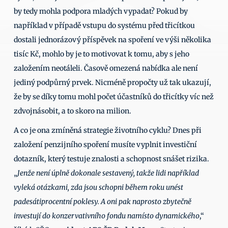
by tedy mohla podpora mladých vypadat? Pokud by 
například v případě vstupu do systému před třicítkou 
dostali jednorázový příspěvek na spoření ve výši několika 
tisíc Kč, mohlo by je to motivovat k tomu, aby s jeho 
založením neotáleli. Časově omezená nabídka ale není 
jediný podpůrný prvek. Nicméně propočty už tak ukazují, 
že by se díky tomu mohl počet účastníků do třicítky víc než 
zdvojnásobit, a to skoro na milion.
A co je ona zmíněná strategie životního cyklu? Dnes při 
založení penzijního spoření musíte vyplnit investiční 
dotazník, který testuje znalosti a schopnost snášet rizika. 
„
Jenže není úplně dokonale sestavený, takže lidi například 
vyleká otázkami, zda jsou schopni během roku unést 
padesátiprocentní poklesy. A oni pak naprosto zbytečně 
investují do konzervativního fondu namísto dynamického
,“ 