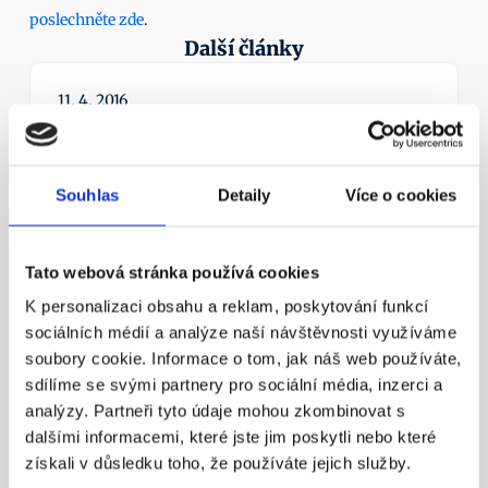
poslechněte zde
. 
Další články
11. 4. 2016
Souhlas
Detaily
Více o cookies
Tato webová stránka používá cookies
¶
K personalizaci obsahu a reklam, poskytování funkcí
Státní důchod? Důchodový věk 
sociálních médií a analýze naší návštěvnosti využíváme
nestačí!
soubory cookie. Informace o tom, jak náš web používáte,
Nezapomínejme ani na novinku – možnost mít 
sdílíme se svými partnery pro sociální média, inzerci a
zároveň dvě penzijní smlouvy.
analýzy. Partneři tyto údaje mohou zkombinovat s
Více info
dalšími informacemi, které jste jim poskytli nebo které
získali v důsledku toho, že používáte jejich služby.