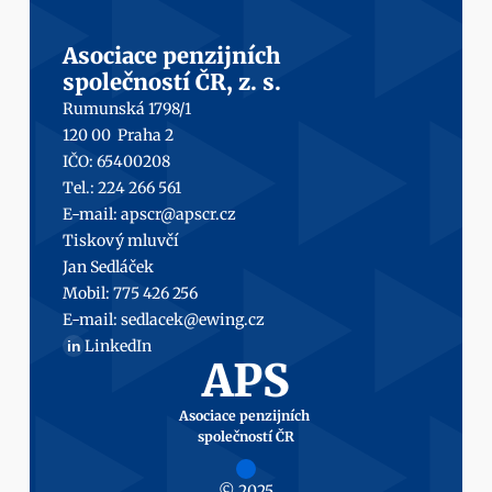
Asociace penzijních
společností ČR, z. s.
Rumunská 1798/1
120 00  Praha 2
IČO: 65400208
Tel.: 224 266 561
E-mail: 
apscr@apscr.cz
Tiskový mluvčí
Jan Sedláček
Mobil: 
775 426 256
E-mail: 
sedlacek@ewing.cz
LinkedIn
in
APS
Asociace penzijních 
společností ČR
© 2025