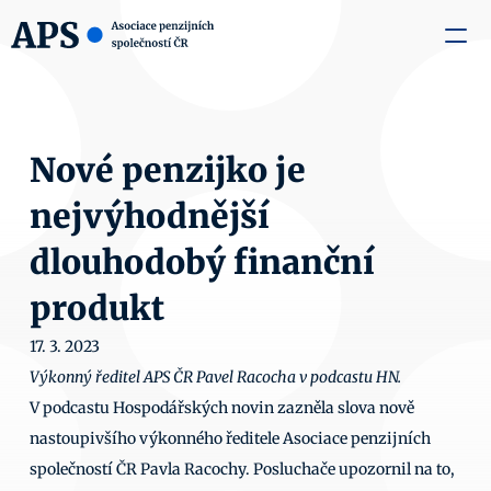
zaměstnavatele
Média
O nás
Aktuality
Kontakty
Nové penzijko je 
nejvýhodnější 
dlouhodobý finanční 
produkt
17. 3. 2023
Výkonný ředitel APS ČR Pavel Racocha v podcastu HN.
V podcastu Hospodářských novin zazněla slova nově 
nastoupivšího výkonného ředitele Asociace penzijních 
společností ČR Pavla Racochy. Posluchače upozornil na to, 