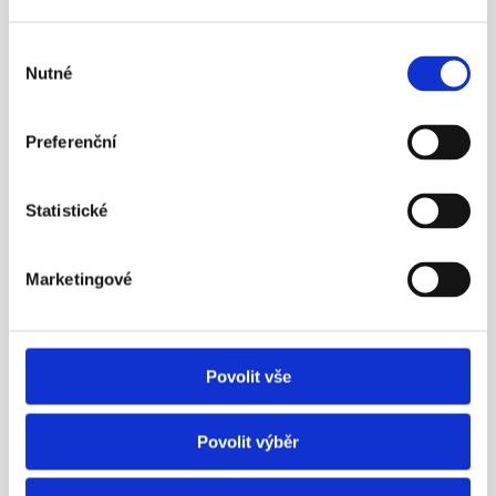
23. 4. 2016
Výběr
Nutné
souhlasu
Preferenční
¶
Statistické
Aleš Poklop živě v ČT z tiskové 
konference APS ČR
Marketingové
Nezapomínejme ani na novinku – možnost mít 
zároveň dvě penzijní smlouvy.
Více info
Povolit vše
Povolit výběr
23. 5. 2016