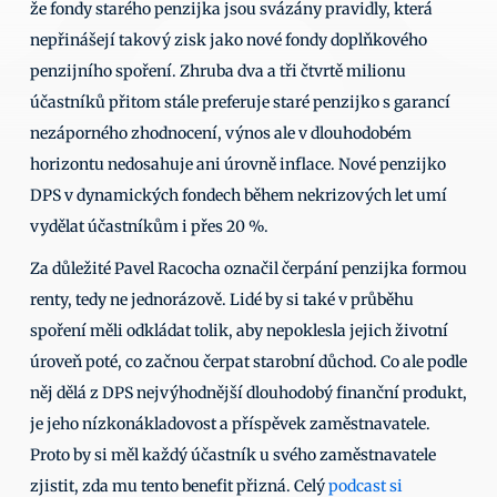
že fondy starého penzijka jsou svázány pravidly, která 
nepřinášejí takový zisk jako nové fondy doplňkového 
penzijního spoření. Zhruba dva a tři čtvrtě milionu 
účastníků přitom stále preferuje staré penzijko s garancí 
nezáporného zhodnocení, výnos ale v dlouhodobém 
horizontu nedosahuje ani úrovně inflace. Nové penzijko 
DPS v dynamických fondech během nekrizových let umí 
vydělat účastníkům i přes 20 %. 
Za důležité Pavel Racocha označil čerpání penzijka formou 
renty, tedy ne jednorázově. Lidé by si také v průběhu 
spoření měli odkládat tolik, aby nepoklesla jejich životní 
úroveň poté, co začnou čerpat starobní důchod. Co ale podle 
něj dělá z DPS nejvýhodnější dlouhodobý finanční produkt, 
je jeho nízkonákladovost a příspěvek zaměstnavatele. 
Proto by si měl každý účastník u svého zaměstnavatele 
zjistit, zda mu tento benefit přizná. Celý 
podcast si 