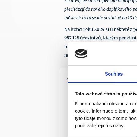
zůstávají ve starém penzijním připojišt
přecházejí do nového doplňkového pen
měsících roku se ale dostal až na 18 tis
Na konci roku 2024 si u některé z p
982 128 účastníků, kterým penzijní 
roku 2023. Počet účastníků mladšíc
například web 
Peníze.cz
.
Souhlas
31. 7. 2026
Tato webová stránka použív
K personalizaci obsahu a re
cookie. Informace o tom, jak
tyto údaje mohou zkombinovat
používáte jejich služby.