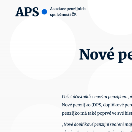
Nové pe
Počet účastníků s novým penzijkem př
Nové penzijko (DPS, doplňkové penz
penzijko má také poprvé ve své histo
„Nové doplňkové penzijní spoření mají o