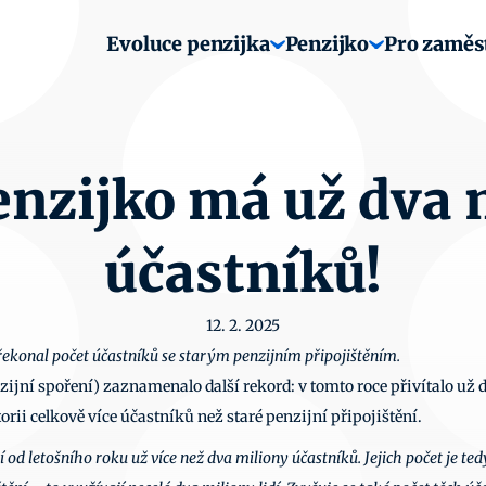
Evoluce penzijka
Penzijko
Pro zaměs
nzijko má už dva m
účastníků!
12. 2. 2025
ekonal počet účastníků se starým penzijním připojištěním.
ijní spoření) zaznamenalo další rekord: v tomto roce přivítalo už 
rii celkově více účastníků než staré penzijní připojištění. 
d letošního roku už více než dva miliony účastníků. Jejich počet je tedy v