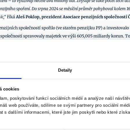
ění – to využívají necelé dva miliony lidí. Zvyšuje se také počet těch úča
zijního spoření. Do srpna 2024 se měsíční průměr pohyboval kolem 16 ti
íc,“
 říká 
Aleš Poklop, prezident Asociace penzijních společností 
enzijních společností spořilo (ve starém penzijku PP) a investoval
společnosti spravovaly majetek ve výši 605,005 miliardy korun. To j
h 18 let na konci roku činil 161 603 s průměrným měsíčním příspěvk
Další články
Detaily
22. 7. 2026
17. 
á cookies
klam, poskytování funkcí sociálních médií a analýze naší návšt
 náš web používáte, sdílíme se svými partnery pro sociální média
 s dalšími informacemi, které jste jim poskytli nebo které získa
¶
I 
¶