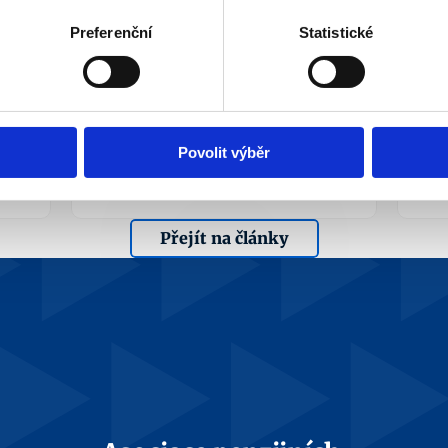
ná
AV ČR by se měla 
Preferenční
Statistické
ná
vyjádřit k zavádějící 
vl
studii IDEA CERGE
př
Akademie věd obdržela podněty 
 
rozporující studii L. Nádvorníka 
APS
a F. Pertolda.
sek
Povolit výběr
Více info
Přejít na články