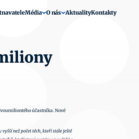
tnavatele
Média
O nás
Aktuality
Kontakty
iliony 
dvoumiliontého účastníka. Nové 
yšší než počet těch, kteří stále ještě 