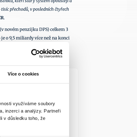
stníků, kteří starý systém opouštějí a 
síc přechodů, v posledních čtyřech 
ČR
.
o (v novém penzijku DPS) celkem 3 
e o 9,5 miliardy více než na konci 
em 559 Kč. Informuje o tom 
Více o cookies
7. 2026
ěvnosti využíváme soubory
, inzerci a analýzy. Partneři
li v důsledku toho, že
při nezapočítání 