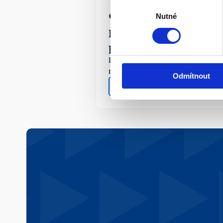
Výběr
¶
Nutné
souhlasu
Předdůchod a daňový 
přeplatek
Při odchodu do předdůchodu pozor
na daňový přeplatek. 
Odmítnout
Více info