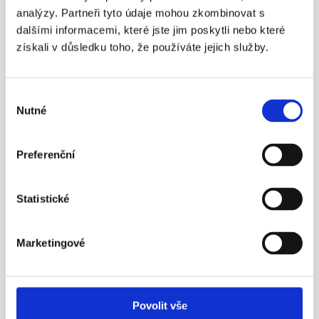
Státní důchod? Důchodový věk 
analýzy. Partneři tyto údaje mohou zkombinovat s
nestačí!
dalšími informacemi, které jste jim poskytli nebo které
získali v důsledku toho, že používáte jejich služby.
Nezapomínejme ani na novinku – možnost mít 
zároveň dvě penzijní smlouvy.
Více info
Výběr
Nutné
souhlasu
23. 4. 2016
Preferenční
Statistické
Marketingové
¶
Aleš Poklop živě v ČT z tiskové 
konference APS ČR
Povolit vše