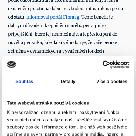
podle odborníků stává více aktuálním a mnohým dává 
existenční jistotu na dobu, než budou mít nárok na penzi 
od státu, 
informoval portál Finmag
. Tento benefit je 
dobrým důvodem k opuštění starého penzijního 
připojištění, které jej neumožňuje, a k přestoupení do 
nového penzijka, kde další výhodou je, že vaše peníze 
zejména v dynamických a vyvážených fondech 
neznehodnotí inflace. 
Další články
Souhlas
Detaily
Více o cookies
11. 4. 2016
Tato webová stránka používá cookies
K personalizaci obsahu a reklam, poskytování funkcí
sociálních médií a analýze naší návštěvnosti využíváme
soubory cookie. Informace o tom, jak náš web používáte,
¶
sdílíme se svými partnery pro sociální média, inzerci a