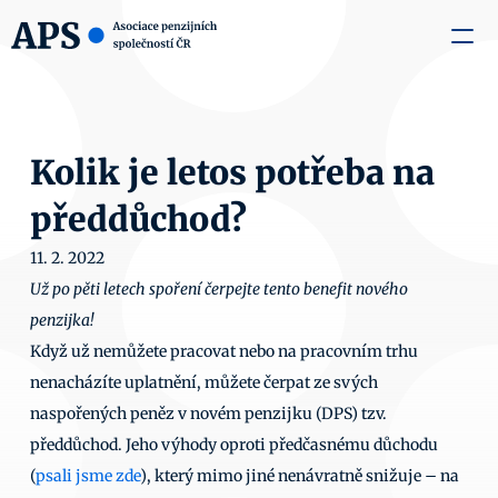
zaměstnavatele
Média
O nás
Aktuality
Kontakty
Kolik je letos potřeba na 
předdůchod?
11. 2. 2022
Už po pěti letech spoření čerpejte tento benefit nového 
penzijka!
Když už nemůžete pracovat nebo na pracovním trhu 
nenacházíte uplatnění, můžete čerpat ze svých 
naspořených peněz v novém penzijku (DPS) tzv. 
předdůchod. Jeho výhody oproti předčasnému důchodu 
(
psali jsme zde
), který mimo jiné nenávratně snižuje – na 