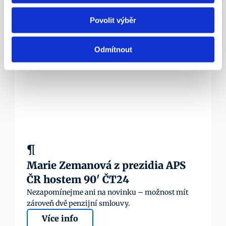
Nezapomínejme ani na novinku – možnost mít 
zároveň dvě penzijní smlouvy.
Povolit výběr
Více info
Odmítnout
23. 5. 2016
¶
Marie Zemanová z prezidia APS 
ČR hostem 90' ČT24
Nezapomínejme ani na novinku – možnost mít 
zároveň dvě penzijní smlouvy.
Více info