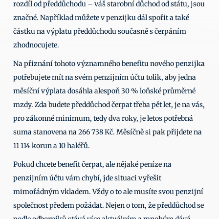
rozdíl od předdůchodu – váš starobní důchod od státu, jsou 
značné. Například můžete v penzijku dál spořit a také 
částku na výplatu předdůchodu současně s čerpáním 
zhodnocujete. 
Na přiznání tohoto významného benefitu nového penzijka 
potřebujete mít na svém penzijním účtu tolik, aby jedna 
měsíční výplata dosáhla alespoň 30 % loňské průměrné 
mzdy. Zda budete předdůchod čerpat třeba pět let, je na vás, 
pro zákonné minimum, tedy dva roky, je letos potřebná 
suma stanovena na 266 738 Kč. Měsíčně si pak přijdete na 
11 114 korun a 10 haléřů. 
Pokud chcete benefit čerpat, ale nějaké peníze na 
penzijním účtu vám chybí, jde situaci vyřešit 
mimořádným vkladem. Vždy o to ale musíte svou penzijní 
společnost předem požádat. Nejen o tom, že předdůchod se 