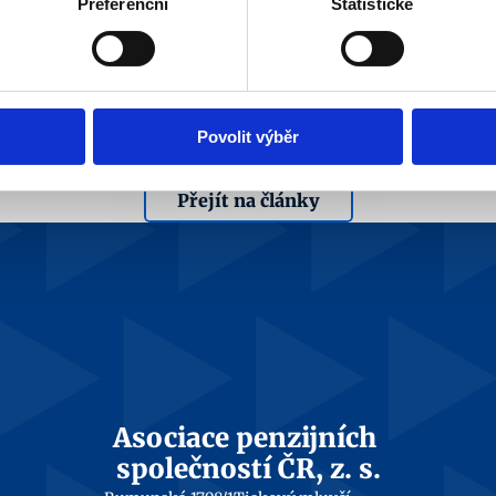
Preferenční
Statistické
Předdůchod a daňový 
st
přeplatek
Aka
Při odchodu do předdůchodu pozor 
roz
na daňový přeplatek. 
a F.
Více info
Povolit výběr
Přejít na články
Asociace penzijních 
společností ČR, z. s.