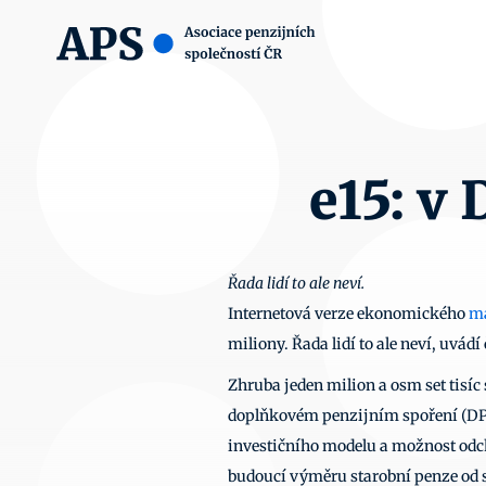
e15: v
Řada lidí to ale neví.
Internetová verze ekonomického 
ma
miliony. Řada lidí to ale neví, uvádí
Zhruba jeden milion a osm set tisíc 
doplňkovém penzijním spoření (DPS)
investičního modelu a možnost odc
budoucí výměru starobní penze od s