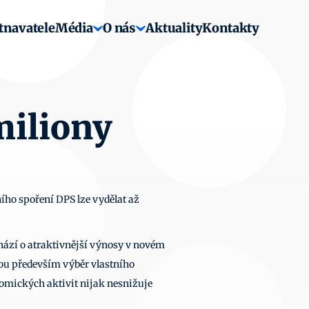
tnavatele
Média
O nás
Aktuality
Kontakty
miliony
ho spoření DPS lze vydělat až 
chází o atraktivnější výnosy v novém 
ou především výběr vlastního 
mických aktivit nijak nesnižuje 