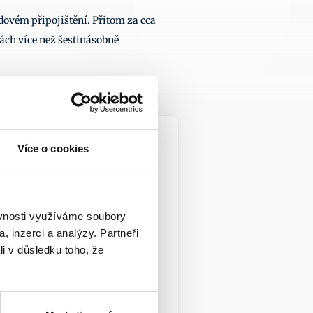
dovém připojištění. Přitom za cca 
ách více než šestinásobně 
 7. 2026
Více o cookies
ěvnosti využíváme soubory
, inzerci a analýzy. Partneři
li v důsledku toho, že
 ČR by se měla 
jádřit k zavádějící 