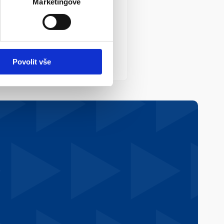
Marketingové
udii IDEA CERGE
demie věd obdržela podněty 
porující studii L. Nádvorníka 
 Pertolda.
Více info
Povolit vše