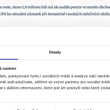
 roste, skoro 1,8 milionu lidí má ale nadále peníze ve starém důcho
 DPS lze aktuální zůstatek při dostatečně vysokých měsíčních úložk
Další články
31. 7. 2026
22.
Detaily
á cookies
klam, poskytování funkcí sociálních médií a analýze naší návšt
 náš web používáte, sdílíme se svými partnery pro sociální média
 s dalšími informacemi, které jste jim poskytli nebo které získa
¶
AV
¶
vy