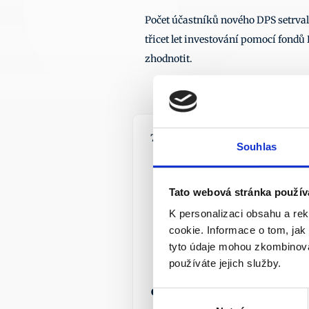
Počet účastníků nového DPS setrvale
třicet let investování pomocí fondů
zhodnotit. 
7. 8. 2026
Souhlas
Tato webová stránka použív
K personalizaci obsahu a re
cookie. Informace o tom, jak
tyto údaje mohou zkombinovat
používáte jejich služby.
¶
Výběr