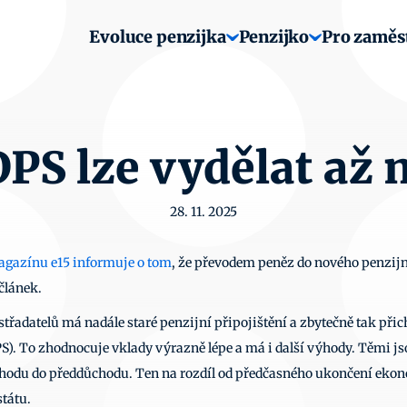
Evoluce penzijka
Penzijko
Pro zaměs
 DPS lze vydělat až 
28. 11. 2025
gazínu e15 informuje o tom
, že převodem peněz do nového penzijní
 článek.
střadatelů má nadále staré penzijní připojištění a zbytečně tak při
. To zhodnocuje vklady výrazně lépe a má i další výhody. Těmi js
hodu do předdůchodu. Ten na rozdíl od předčasného ukončení ekono
tátu. 