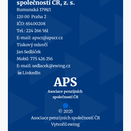
společností ČR, z. s.
Rumunská 1798/1
120 00  Praha 2
IČO: 65400208
Tel.: 224 266 561
E-mail: 
apscr@apscr.cz
Tiskový mluvčí
Jan Sedláček
Mobil: 
775 426 256
E-mail: 
sedlacek@ewing.cz
LinkedIn
in
APS
Asociace penzijních 
společností ČR
© 2025
Asociace penzijních společností ČR
Vytvořil 
ewing