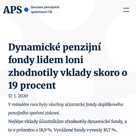
zaměstnavatele
Média
O nás
Aktuality
Kontakty
Dynamické penzijní 
fondy lidem loni 
zhodnotily vklady skoro o 
19 procent
17. 1. 2020
V minulém roce byly všechny účastnické fondy doplňkového 
penzijního spoření ziskové.
Nejlépe vklady účastníkům zhodnotily dynamické fondy, a 
to v průměru o 18,9 %. Vyvážené fondy vynesly 10,7 %, 