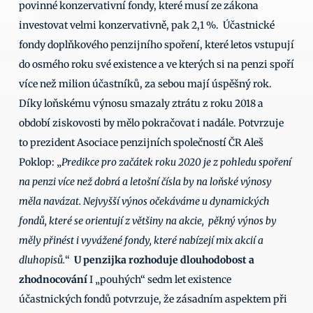
povinné konzervativní fondy, které musí ze zákona 
investovat velmi konzervativně, pak 2,1 %.  Účastnické 
fondy doplňkového penzijního spoření, které letos vstupují 
do osmého roku své existence a ve kterých si na penzi spoří 
více než milion účastníků, za sebou mají úspěšný rok. 
Díky loňskému výnosu smazaly ztrátu z roku 2018 a 
období ziskovosti by mělo pokračovat i nadále. Potvrzuje 
to prezident Asociace penzijních společností ČR Aleš 
Poklop: „
Predikce pro začátek roku 2020 je z pohledu spoření 
na penzi více než dobrá a letošní čísla by na loňské výnosy 
měla navázat. Nejvyšší výnos očekáváme u dynamických 
fondů, které se orientují z většiny na akcie,  pěkný výnos by 
měly přinést i vyvážené fondy, které nabízejí mix akcií a 
dluhopisů.
“  
U penzijka rozhoduje dlouhodobost a 
zhodnocování
 I „pouhých“ sedm let existence 
účastnických fondů potvrzuje, že zásadním aspektem při 