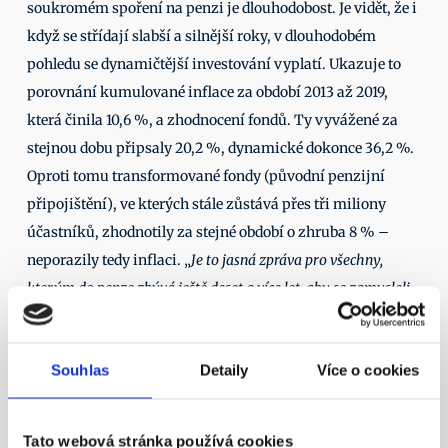
soukromém spoření na penzi je dlouhodobost. Je vidět, že i 
když se střídají slabší a silnější roky, v dlouhodobém 
pohledu se dynamičtější investování vyplatí. Ukazuje to 
porovnání kumulované inflace za období 2013 až 2019, 
která činila 10,6 %, a zhodnocení fondů. Ty vyvážené za 
stejnou dobu připsaly 20,2 %, dynamické dokonce 36,2 %. 
Oproti tomu transformované fondy (původní penzijní 
připojištění), ve kterých stále zůstává přes tři miliony 
účastníků, zhodnotily za stejné období o zhruba 8 % – 
neporazily tedy inflaci. „
Je to jasná zpráva pro všechny, 
kterým do penze zbývá ještě deset a více let, aby se zamysleli 
nad tím, jestli je pro ně opravdu tak zásadní jistota garance na 
konci každého roku, nebo jestli jsou ochotni akceptovat 
Souhlas
Detaily
Více o cookies
přirozené výkyvy trhu a důležitá je pro ně naspořená částka 
na konci spoření
,“ dodává Poklop. 
Další články
Tato webová stránka používá cookies