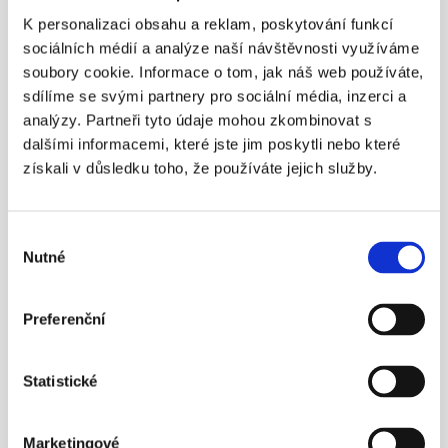
K personalizaci obsahu a reklam, poskytování funkcí
11. 4. 2016
sociálních médií a analýze naší návštěvnosti využíváme
soubory cookie. Informace o tom, jak náš web používáte,
sdílíme se svými partnery pro sociální média, inzerci a
analýzy. Partneři tyto údaje mohou zkombinovat s
dalšími informacemi, které jste jim poskytli nebo které
získali v důsledku toho, že používáte jejich služby.
¶
Státní důchod? Důchodový věk 
Výběr
nestačí!
Nutné
souhlasu
Nezapomínejme ani na novinku – možnost mít 
zároveň dvě penzijní smlouvy.
Preferenční
Více info
Statistické
23. 4. 2016
Marketingové