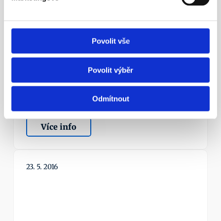
Povolit vše
¶
Povolit výběr
Aleš Poklop živě v ČT z tiskové 
konference APS ČR
Odmítnout
Nezapomínejme ani na novinku – možnost mít 
zároveň dvě penzijní smlouvy.
Více info
23. 5. 2016