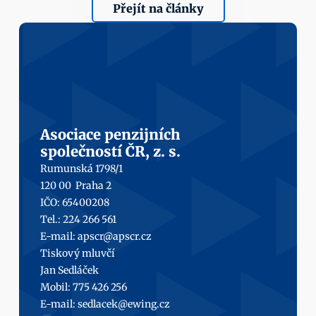
Přejít na články
Asociace penzijních
společností ČR, z. s.
Rumunská 1798/1
120 00  Praha 2
IČO: 65400208
Tel.: 224 266 561
E-mail: 
apscr@apscr.cz
Tiskový mluvčí
Jan Sedláček
Mobil: 
775 426 256
E-mail: 
sedlacek@ewing.cz