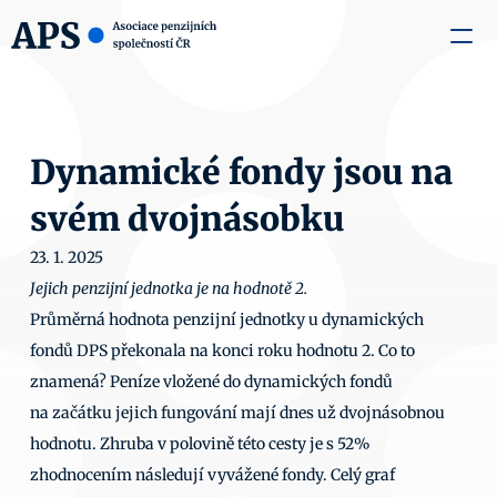
zaměstnavatele
Média
O nás
Aktuality
Kontakty
Dynamické fondy jsou na 
svém dvojnásobku
23. 1. 2025
Jejich penzijní jednotka je na hodnotě 2.
Průměrná hodnota penzijní jednotky u dynamických 
fondů DPS překonala na konci roku hodnotu 2. Co to 
znamená? Peníze vložené do dynamických fondů 
na začátku jejich fungování mají dnes už dvojnásobnou 
hodnotu. Zhruba v polovině této cesty je s 52% 
zhodnocením následují vyvážené fondy. Celý graf 