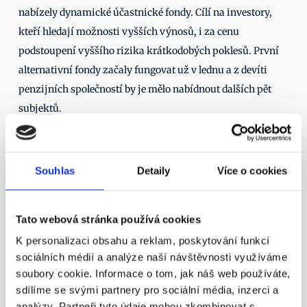
nabízely dynamické účastnické fondy. Cílí na investory, 
kteří hledají možnosti vyšších výnosů, i za cenu 
podstoupení vyššího rizika krátkodobých poklesů. První 
alternativní fondy začaly fungovat už v lednu a z devíti 
penzijních společností by je mělo nabídnout dalších pět 
subjektů.
Další články
11. 4. 2016
Souhlas
Detaily
Více o cookies
Tato webová stránka používá cookies
K personalizaci obsahu a reklam, poskytování funkcí
sociálních médií a analýze naší návštěvnosti využíváme
¶
soubory cookie. Informace o tom, jak náš web používáte,
Státní důchod? Důchodový věk 
sdílíme se svými partnery pro sociální média, inzerci a
analýzy. Partneři tyto údaje mohou zkombinovat s