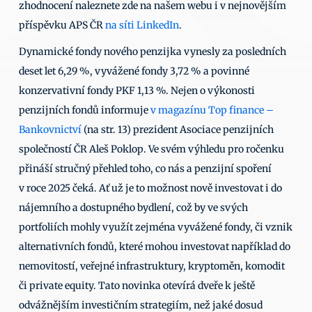
zhodnocení naleznete zde na našem webu i v nejnovějším 
příspěvku APS ČR 
na síti LinkedIn
. 
Dynamické fondy nového penzijka vynesly za posledních 
deset let 6,29 %, vyvážené fondy 3,72 % a povinné 
konzervativní fondy PKF 1,13 %. Nejen o výkonosti 
penzijních fondů informuje 
v magazínu Top finance – 
Bankovnictví
 (na str. 13) prezident Asociace penzijních 
společností ČR Aleš Poklop. Ve svém výhledu pro ročenku 
přináší stručný přehled toho, co nás a penzijní spoření 
v roce 2025 čeká. Ať už je to možnost nově investovat i do 
nájemního a dostupného bydlení, což by ve svých 
portfoliích mohly využít zejména vyvážené fondy, či vznik 
alternativních fondů, které mohou investovat například do 
nemovitostí, veřejné infrastruktury, kryptoměn, komodit 
či private equity. Tato novinka otevírá dveře k ještě 
odvážnějším investičním strategiím, než jaké dosud 