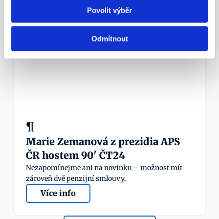
Více info
Povolit výběr
Odmítnout
23. 5. 2016
¶
Marie Zemanová z prezidia APS 
ČR hostem 90' ČT24
Nezapomínejme ani na novinku – možnost mít 
zároveň dvě penzijní smlouvy.
Více info