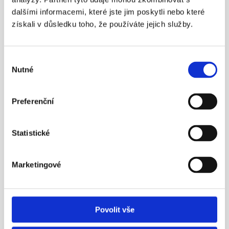
nestačí!
dalšími informacemi, které jste jim poskytli nebo které
Nezapomínejme ani na novinku – možnost mít 
získali v důsledku toho, že používáte jejich služby.
zároveň dvě penzijní smlouvy.
Více info
Výběr
Nutné
souhlasu
23. 4. 2016
Preferenční
Statistické
¶
Marketingové
Aleš Poklop živě v ČT z tiskové 
konference APS ČR
Povolit vše
Nezapomínejme ani na novinku – možnost mít 
zároveň dvě penzijní smlouvy.