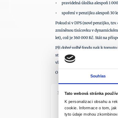
•	pravidelná úložka alespoň 1 00
•	spoření v penzijku alespoň 30 le
Pokud si v DPS (nové penzijko, tzv.
zmíněnou tisícovku v dynamickém fon
let), což je 360 000 Kč. Stát na přís
Při dobré volbě fondu pak k tomuto 
strategie vám k penzi může vydělat 
vloženými penězi velmi solidní výsl
O finančních rezervách čtěte v člán
Souhlas
31. 7. 2026
Tato webová stránka použív
K personalizaci obsahu a re
cookie. Informace o tom, jak
tyto údaje mohou zkombinovat