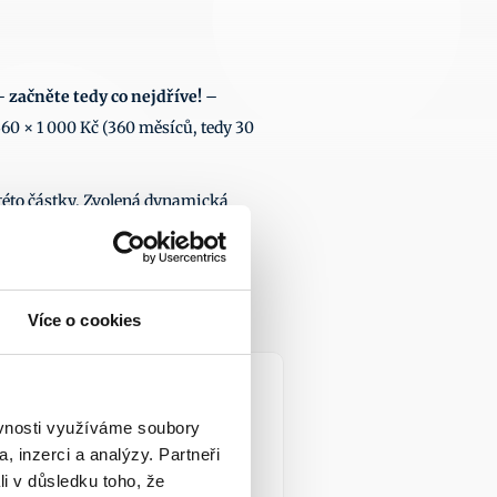
– 
začněte tedy co nejdříve!
 – 
0 × 1 000 Kč (360 měsíců, tedy 30 
této částky. Zvolená dynamická 
než šest tisíc. V porovnání s 
Více o cookies
7. 2026
ěvnosti využíváme soubory
, inzerci a analýzy. Partneři
li v důsledku toho, že