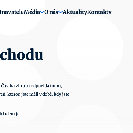
tnavatele
Média
O nás
Aktuality
Kontakty
ůchodu
 Částka zhruba odpovídá tomu, 
 kterou jste měli v době, kdy jste 
kladem je: 