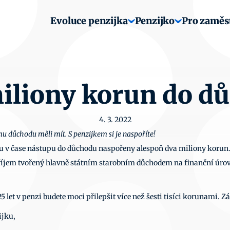
Evoluce penzijka
Penzijko
Pro zaměs
iliony korun do d
4. 3. 2022
u důchodu měli mít. S penzijkem si je naspoříte!
u v čase nástupu do důchodu naspořeny alespoň dva miliony korun.
íjem tvořený hlavně státním starobním důchodem na finanční úroveň,
 let v penzi budete moci přilepšit více než šesti tisíci korunami. Zá
ijku, 