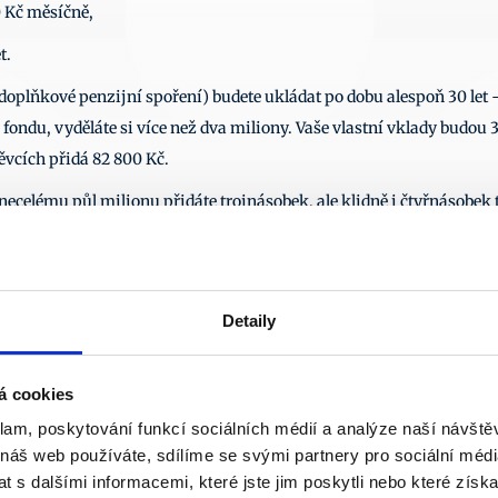
0 Kč měsíčně, 
t. 
 doplňkové penzijní spoření) budete ukládat po dobu alespoň 30 let 
du, vyděláte si více než dva miliony. Vaše vlastní vklady budou 36
pěvcích přidá 82 800 Kč.  
necelému půl milionu přidáte trojnásobek, ale klidně i čtyřnásobek 
přes dva miliony korun. K měsíčnímu starobnímu důchodu tedy více 
edek. 
ku 
Bohatá penze? Potřebujete alespoň dva miliony
 magazínu Euro. 
Detaily
Další články
22. 7. 2026
17. 
á cookies
klam, poskytování funkcí sociálních médií a analýze naší návšt
 náš web používáte, sdílíme se svými partnery pro sociální média
 s dalšími informacemi, které jste jim poskytli nebo které získa