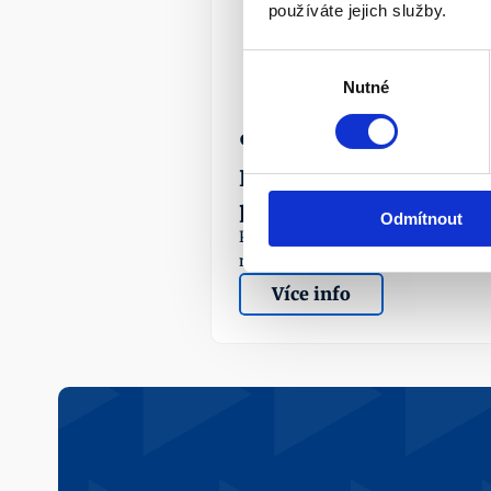
používáte jejich služby.
Výběr
Nutné
souhlasu
¶
Předdůchod a daňový 
přeplatek
Odmítnout
Při odchodu do předdůchodu pozor
na daňový přeplatek. 
Více info