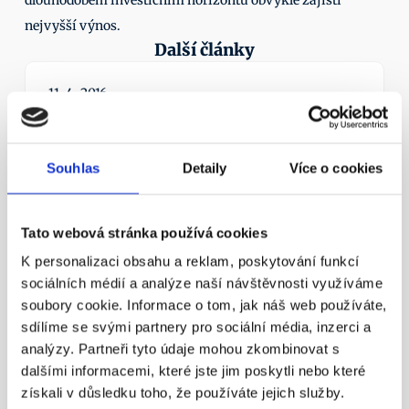
dlouhodobém investičním horizontu obvykle zajistí 
nejvyšší výnos. 
Další články
11. 4. 2016
Souhlas
Detaily
Více o cookies
Tato webová stránka používá cookies
¶
K personalizaci obsahu a reklam, poskytování funkcí
Státní důchod? Důchodový věk 
sociálních médií a analýze naší návštěvnosti využíváme
nestačí!
soubory cookie. Informace o tom, jak náš web používáte,
Nezapomínejme ani na novinku – možnost mít 
sdílíme se svými partnery pro sociální média, inzerci a
zároveň dvě penzijní smlouvy.
analýzy. Partneři tyto údaje mohou zkombinovat s
Více info
dalšími informacemi, které jste jim poskytli nebo které
získali v důsledku toho, že používáte jejich služby.