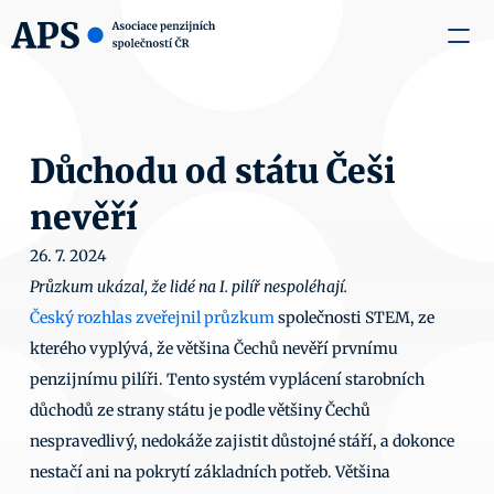
zaměstnavatele
Média
O nás
Aktuality
Kontakty
Důchodu od státu Češi 
nevěří
26. 7. 2024
Průzkum ukázal, že lidé na I. pilíř nespoléhají.
Český rozhlas zveřejnil průzkum
 společnosti STEM, ze 
kterého vyplývá, že většina Čechů nevěří prvnímu 
penzijnímu pilíři. Tento systém vyplácení starobních 
důchodů ze strany státu je podle většiny Čechů 
nespravedlivý, nedokáže zajistit důstojné stáří, a dokonce 
nestačí ani na pokrytí základních potřeb. Většina 