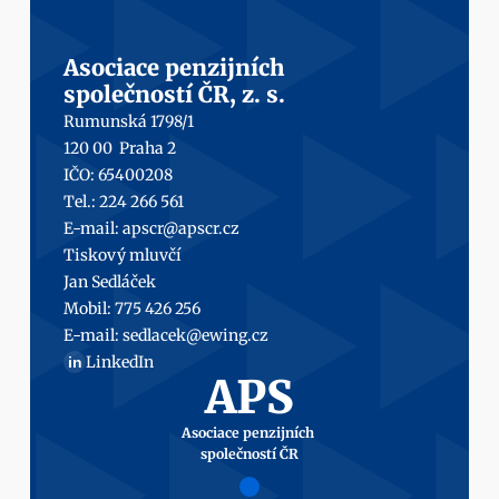
Asociace penzijních
společností ČR, z. s.
Rumunská 1798/1
120 00  Praha 2
IČO: 65400208
Tel.: 224 266 561
E-mail: 
apscr@apscr.cz
Tiskový mluvčí
Jan Sedláček
Mobil: 
775 426 256
E-mail: 
sedlacek@ewing.cz
LinkedIn
in
APS
Asociace penzijních 
společností ČR