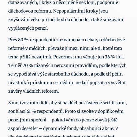
dotazovaných, i když o něco méně než loni, podporuje 
důchodovou reformu. Nepopulárními kroky jsou 
zvyšování věku pro odchod do důchodu a také snižování 
vyplácených penzí. 
Přes 80 % respondentů zaznamenalo debaty o důchodové 
reformě v médiích, převažují mezi nimi ale ti, které toto 
téma příliš nezajímá. Pozornost mu věnuje jen 36 % lidí. 
Téměř 70 % tázaných nerozumí pravidlům, podle kterých 
se vypočítává výše starobního důchodu, a podle tří pětin 
účastníků průzkumu se médiím nedaří popsat a vysvětlit 
závěry vládních reforem.  
S motivováním lidí, aby si na důchod částečně šetřili sami, 
souhlasí 61 % respondentů. Proto si zvolte v doplňkovém 
penzijním spoření – pokud vám do penze zbývá ještě 
aspoň deset let – dynamické fondy obsahující akcie. V 