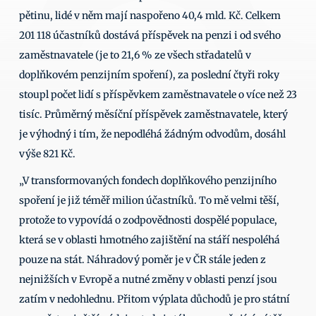
pětinu, lidé v něm mají naspořeno 40,4 mld. Kč. Celkem 
201 118 účastníků dostává příspěvek na penzi i od svého 
zaměstnavatele (je to 21,6 % ze všech střadatelů v 
doplňkovém penzijním spoření), za poslední čtyři roky 
stoupl počet lidí s příspěvkem zaměstnavatele o více než 23 
tisíc. Průměrný měsíční příspěvek zaměstnavatele, který 
je výhodný i tím, že nepodléhá žádným odvodům, dosáhl 
výše 821 Kč.  
„V transformovaných fondech doplňkového penzijního 
spoření je již téměř milion účastníků. To mě velmi těší, 
protože to vypovídá o zodpovědnosti dospělé populace, 
která se v oblasti hmotného zajištění na stáří nespoléhá 
pouze na stát. Náhradový poměr je v ČR stále jeden z 
nejnižších v Evropě a nutné změny v oblasti penzí jsou 
zatím v nedohlednu. Přitom výplata důchodů je pro státní 