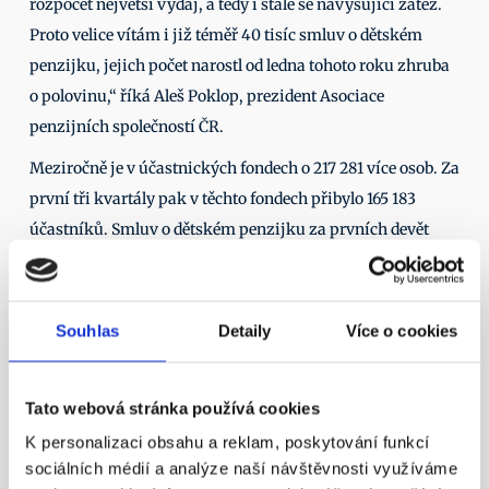
rozpočet největší výdaj, a tedy i stále se navyšující zátěž. 
Proto velice vítám i již téměř 40 tisíc smluv o dětském 
penzijku, jejich počet narostl od ledna tohoto roku zhruba 
o polovinu,“ říká Aleš Poklop, prezident Asociace 
penzijních společností ČR. 
Meziročně je v účastnických fondech o 217 281 více osob. Za 
první tři kvartály pak v těchto fondech přibylo 165 183 
účastníků. Smluv o dětském penzijku za prvních devět 
měsíců tohoto roku přibylo 13 146. Více na našich 
stránkách v sekci 
Kvartální výsledky
. 
Další články
Souhlas
Detaily
Více o cookies
11. 4. 2016
Tato webová stránka používá cookies
K personalizaci obsahu a reklam, poskytování funkcí
sociálních médií a analýze naší návštěvnosti využíváme