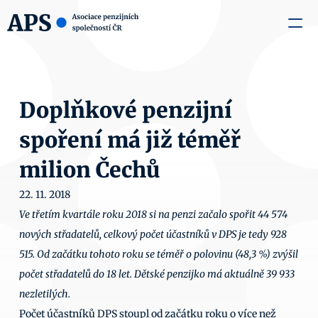
zaměstnavatele
Média
O nás
Aktuality
Kontakty
Doplňkové penzijní 
spoření má již téměř 
milion Čechů
22. 11. 2018
Ve třetím kvartále roku 2018 si na penzi začalo spořit 44 574 
nových střadatelů, celkový počet účastníků v DPS je tedy 928 
515. Od začátku tohoto roku se téměř o polovinu (48,3 %) zvýšil 
počet střadatelů do 18 let. Dětské penzijko má aktuálně 39 933 
nezletilých.
Počet účastníků DPS stoupl od začátku roku o více než 