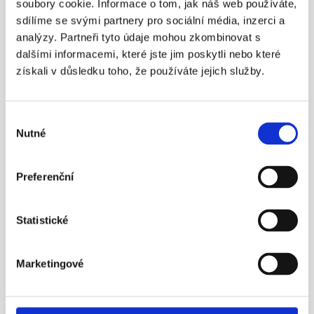
soubory cookie. Informace o tom, jak náš web používáte,
sdílíme se svými partnery pro sociální média, inzerci a
¶
analýzy. Partneři tyto údaje mohou zkombinovat s
dalšími informacemi, které jste jim poskytli nebo které
Státní důchod? Důchodový věk 
získali v důsledku toho, že používáte jejich služby.
nestačí!
Nezapomínejme ani na novinku – možnost mít 
zároveň dvě penzijní smlouvy.
Výběr
Více info
Nutné
souhlasu
Preferenční
23. 4. 2016
Statistické
Marketingové
¶