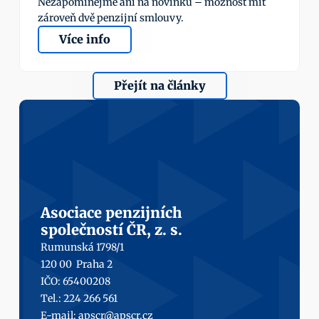
Nezapomínejme ani na novinku – možnost mít 
zároveň dvě penzijní smlouvy.
Více info
Přejít na články
Asociace penzijních
společností ČR, z. s.
Rumunská 1798/1
120 00  Praha 2
IČO: 65400208
Tel.: 224 266 561
E-mail: 
apscr@apscr.cz