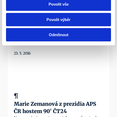
Aleš Poklop živě v ČT z tiskové 
Povolit vše
konference APS ČR
Nezapomínejme ani na novinku – možnost mít 
Povolit výběr
zároveň dvě penzijní smlouvy.
Více info
Odmítnout
23. 5. 2016
¶
Marie Zemanová z prezidia APS 
ČR hostem 90' ČT24