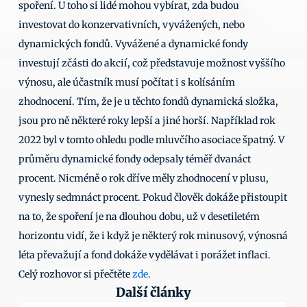
spoření. U toho si lidé mohou vybírat, zda budou 
investovat do konzervativních, vyvážených, nebo 
dynamických fondů. Vyvážené a dynamické fondy 
investují zčásti do akcií, což představuje možnost vyššího 
výnosu, ale účastník musí počítat i s kolísáním 
zhodnocení. Tím, že je u těchto fondů dynamická složka, 
jsou pro ně některé roky lepší a jiné horší. Například rok 
2022 byl v tomto ohledu podle mluvčího asociace špatný. V 
průměru dynamické fondy odepsaly téměř dvanáct 
procent. Nicméně o rok dříve měly zhodnocení v plusu, 
vynesly sedmnáct procent. Pokud člověk dokáže přistoupit 
na to, že spoření je na dlouhou dobu, už v desetiletém 
horizontu vidí, že i když je některý rok minusový, výnosná 
léta převažují a fond dokáže vydělávat i porážet inflaci. 
Celý rozhovor si přečtěte 
zde
.
Další články