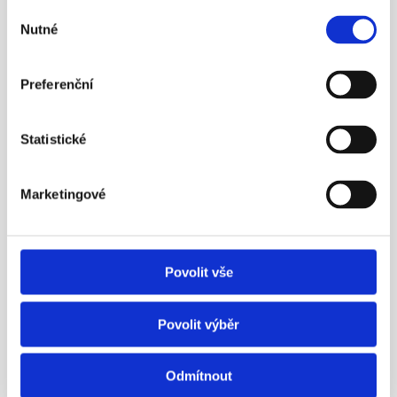
Výběr
Nutné
souhlasu
Preferenční
¶
Aleš Poklop živě v ČT z tiskové 
Statistické
konference APS ČR
Nezapomínejme ani na novinku – možnost mít 
Marketingové
zároveň dvě penzijní smlouvy.
Více info
Povolit vše
23. 5. 2016
Povolit výběr
Odmítnout