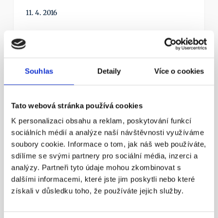
11. 4. 2016
Souhlas
Detaily
Více o cookies
¶
Státní důchod? Důchodový věk 
Tato webová stránka používá cookies
nestačí!
K personalizaci obsahu a reklam, poskytování funkcí
sociálních médií a analýze naší návštěvnosti využíváme
Nezapomínejme ani na novinku – možnost mít 
zároveň dvě penzijní smlouvy.
soubory cookie. Informace o tom, jak náš web používáte,
sdílíme se svými partnery pro sociální média, inzerci a
Více info
analýzy. Partneři tyto údaje mohou zkombinovat s
dalšími informacemi, které jste jim poskytli nebo které
získali v důsledku toho, že používáte jejich služby.
23. 4. 2016