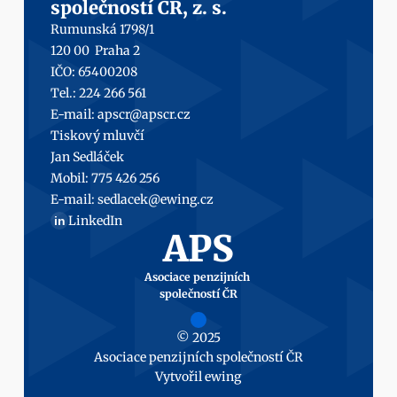
společností ČR, z. s.
Rumunská 1798/1
120 00  Praha 2
IČO: 65400208
Tel.: 224 266 561
E-mail: 
apscr@apscr.cz
Tiskový mluvčí
Jan Sedláček
Mobil: 
775 426 256
E-mail: 
sedlacek@ewing.cz
LinkedIn
in
APS
Asociace penzijních 
společností ČR
© 2025
Asociace penzijních společností ČR
Vytvořil 
ewing