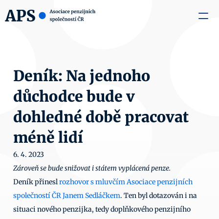
zaměstnavatele
Média
O nás
Aktuality
Kontakty
Deník: Na jednoho 
důchodce bude v 
dohledné době pracovat 
méně lidí
6. 4. 2023
Zároveň se bude snižovat i státem vyplácená penze.
Deník přinesl 
rozhovor s mluvčím Asociace penzijních 
společností ČR Janem Sedláčkem
. Ten byl dotazován i na 
situaci nového penzijka, tedy doplňkového penzijního 