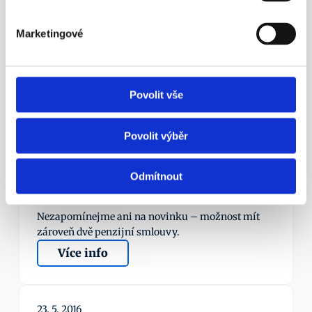
Marketingové
23. 4. 2016
Povolit vše
Povolit výběr
¶
Odmítnout
Aleš Poklop živě v ČT z tiskové 
konference APS ČR
Nezapomínejme ani na novinku – možnost mít 
zároveň dvě penzijní smlouvy.
Více info
23. 5. 2016