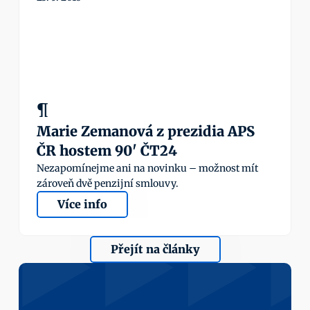
¶
Marie Zemanová z prezidia APS 
ČR hostem 90' ČT24
Nezapomínejme ani na novinku – možnost mít 
zároveň dvě penzijní smlouvy.
Více info
Přejít na články