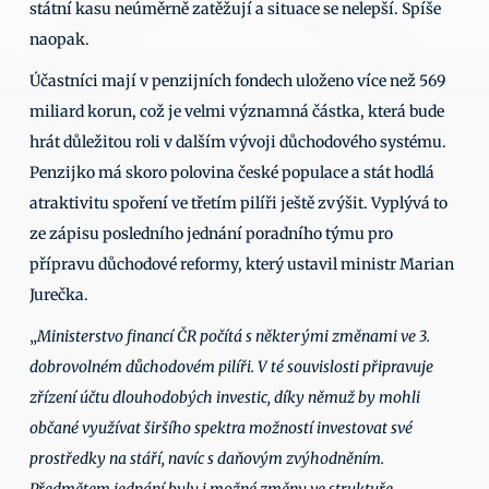
státní kasu neúměrně zatěžují a situace se nelepší. Spíše 
naopak. 
Účastníci mají v penzijních fondech uloženo více než 569 
miliard korun, což je velmi významná částka, která bude 
hrát důležitou roli v dalším vývoji důchodového systému. 
Penzijko má skoro polovina české populace a stát hodlá 
atraktivitu spoření ve třetím pilíři ještě zvýšit. Vyplývá to 
ze zápisu posledního jednání poradního týmu pro 
přípravu důchodové reformy, který ustavil ministr Marian 
Jurečka.  
„
Ministerstvo financí ČR počítá s některými změnami ve 3. 
dobrovolném důchodovém pilíři. V té souvislosti připravuje 
zřízení účtu dlouhodobých investic, díky němuž by mohli 
občané využívat širšího spektra možností investovat své 
prostředky na stáří, navíc s daňovým zvýhodněním. 