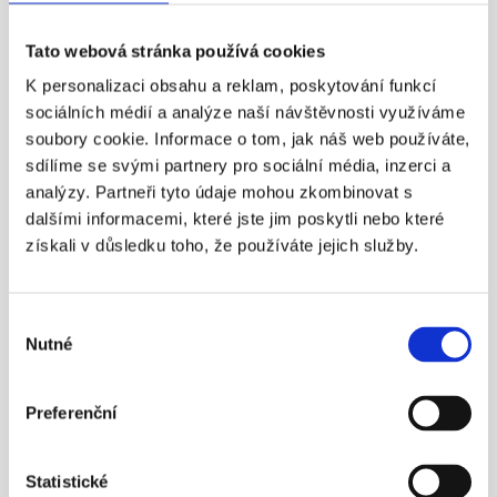
I to je další důvod k založení penzijka, ve kterém zvolte 
vyvážené, ale lépe dynamické fondy – tedy pokud vám do 
Tato webová stránka používá cookies
důchodu zbývá více než deset let.
K personalizaci obsahu a reklam, poskytování funkcí
Další články
sociálních médií a analýze naší návštěvnosti využíváme
soubory cookie. Informace o tom, jak náš web používáte,
11. 4. 2016
sdílíme se svými partnery pro sociální média, inzerci a
analýzy. Partneři tyto údaje mohou zkombinovat s
dalšími informacemi, které jste jim poskytli nebo které
získali v důsledku toho, že používáte jejich služby.
¶
Výběr
Nutné
souhlasu
Státní důchod? Důchodový věk 
nestačí!
Preferenční
Nezapomínejme ani na novinku – možnost mít 
zároveň dvě penzijní smlouvy.
Více info
Statistické