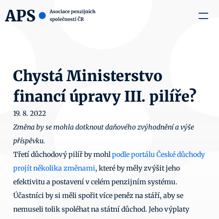
zaměstnavatele
Média
O nás
Aktuality
Kontakty
Chystá Ministerstvo 
financí úpravy III. pilíře?
19. 8. 2022
Změna by se mohla dotknout daňového zvýhodnění a výše 
příspěvku.
Třetí důchodový pilíř by mohl 
podle portálu České důchody 
projít několika změnami
, které by měly zvýšit jeho 
efektivitu a postavení v celém penzijním systému. 
Účastníci by si měli spořit více peněz na stáří, aby se 
nemuseli tolik spoléhat na státní důchod. Jeho výplaty 