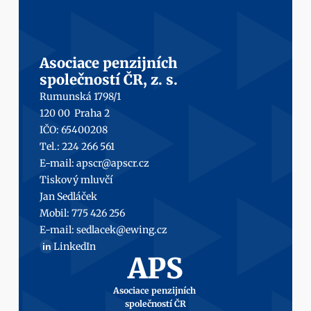
Asociace penzijních
společností ČR, z. s.
Rumunská 1798/1
120 00  Praha 2
IČO: 65400208
Tel.: 224 266 561
E-mail: 
apscr@apscr.cz
Tiskový mluvčí
Jan Sedláček
Mobil: 
775 426 256
E-mail: 
sedlacek@ewing.cz
LinkedIn
in
APS
Asociace penzijních 
společností ČR