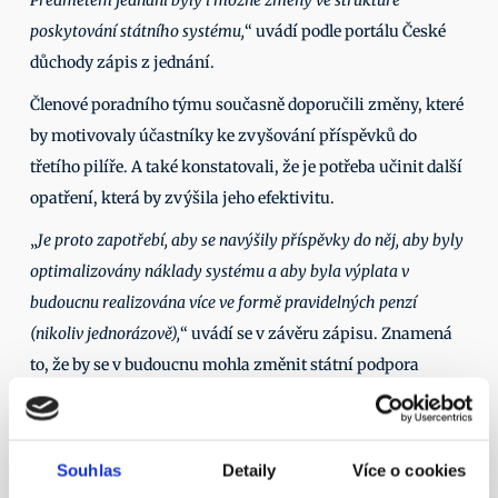
Předmětem jednání byly i možné změny ve struktuře 
poskytování státního systému,
“ uvádí podle portálu České 
důchody zápis z jednání. 
Členové poradního týmu současně doporučili změny, které 
by motivovaly účastníky ke zvyšování příspěvků do 
třetího pilíře. A také konstatovali, že je potřeba učinit další 
opatření, která by zvýšila jeho efektivitu.  
„
Je proto zapotřebí, aby se navýšily příspěvky do něj, aby byly 
optimalizovány náklady systému a aby byla výplata v 
budoucnu realizována více ve formě pravidelných penzí 
(nikoliv jednorázově),
“ uvádí se v závěru zápisu. Znamená 
to, že by se v budoucnu mohla změnit státní podpora 
spoření, aby byla více efektivní, a zároveň by lidé měli 
naspořené peníze vybírat průběžně a dlouhodobě současně 
s pobíráním státního důchodu. 
Souhlas
Detaily
Více o cookies