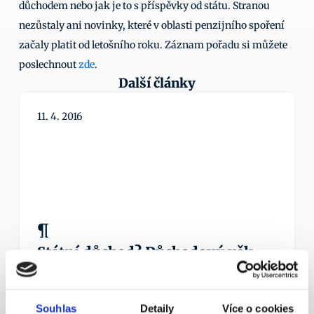
důchodem nebo jak je to s příspěvky od státu. Stranou 
nezůstaly ani novinky, které v oblasti penzijního spoření 
začaly platit od letošního roku. Záznam pořadu si můžete 
poslechnout 
zde
.
Další články
11. 4. 2016
¶
Státní důchod? Důchodový věk 
nestačí!
Nezapomínejme ani na novinku – možnost mít 
zároveň dvě penzijní smlouvy.
Souhlas
Detaily
Více o cookies