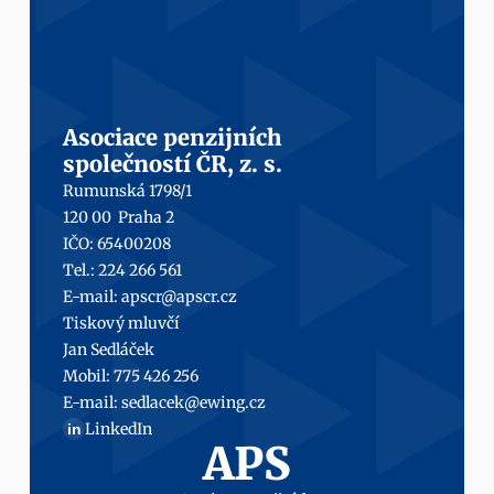
Asociace penzijních
společností ČR, z. s.
Rumunská 1798/1
120 00  Praha 2
IČO: 65400208
Tel.: 224 266 561
E-mail: 
apscr@apscr.cz
Tiskový mluvčí
Jan Sedláček
Mobil: 
775 426 256
E-mail: 
sedlacek@ewing.cz
LinkedIn
in
APS