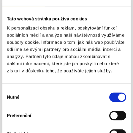
Více info
Tato webová stránka používá cookies
K personalizaci obsahu a reklam, poskytování funkcí
23. 4. 2016
sociálních médií a analýze naší návštěvnosti využíváme
soubory cookie. Informace o tom, jak náš web používáte,
sdílíme se svými partnery pro sociální média, inzerci a
analýzy. Partneři tyto údaje mohou zkombinovat s
dalšími informacemi, které jste jim poskytli nebo které
získali v důsledku toho, že používáte jejich služby.
¶
Aleš Poklop živě v ČT z tiskové 
Výběr
konference APS ČR
Nutné
souhlasu
Nezapomínejme ani na novinku – možnost mít 
zároveň dvě penzijní smlouvy.
Preferenční
Více info