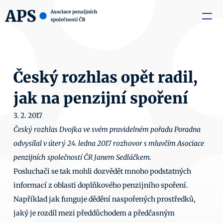
zaměstnavatele
Média
O nás
Aktuality
Kontakty
Český rozhlas opět radil, 
jak na penzijní spoření
3. 2. 2017
Český rozhlas Dvojka ve svém pravidelném pořadu Poradna 
odvysílal v úterý 24. ledna 2017 rozhovor s mluvčím Asociace 
penzijních společností ČR Janem Sedláčkem.
Posluchači se tak mohli dozvědět mnoho podstatných 
informací z oblasti doplňkového penzijního spoření. 
Například jak funguje dědění naspořených prostředků, 
jaký je rozdíl mezi předdůchodem a předčasným 