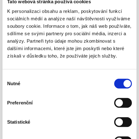
Tato webová stránka používá cookies
K personalizaci obsahu a reklam, poskytování funkcí
sociálních médií a analýze naší návštěvnosti využíváme
soubory cookie. Informace o tom, jak náš web používáte,
sdílíme se svými partnery pro sociální média, inzerci a
analýzy. Partneři tyto údaje mohou zkombinovat s
¶
dalšími informacemi, které jste jim poskytli nebo které
Aleš Poklop živě v ČT z tiskové 
získali v důsledku toho, že používáte jejich služby.
konference APS ČR
Nezapomínejme ani na novinku – možnost mít 
Výběr
zároveň dvě penzijní smlouvy.
Nutné
souhlasu
Více info
Preferenční
23. 5. 2016
Statistické