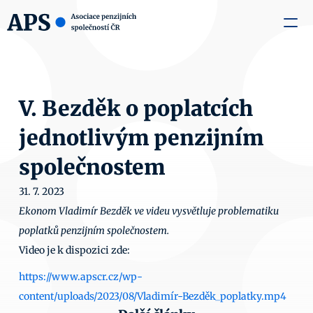
zaměstnavatele
Média
O nás
Aktuality
Kontakty
V. Bezděk o poplatcích 
jednotlivým penzijním 
společnostem
31. 7. 2023
Ekonom Vladimír Bezděk ve videu vysvětluje problematiku 
poplatků penzijním společnostem.
Video je k dispozici zde: 
https://www.apscr.cz/wp-
content/uploads/2023/08/Vladimír-Bezděk_poplatky.mp4