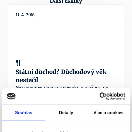
Další články
11. 4. 2016
¶
Státní důchod? Důchodový věk 
nestačí!
Nezapomínejme ani na novinku – možnost mít 
zároveň dvě penzijní smlouvy.
Více info
Souhlas
Detaily
Více o cookies
23. 4. 2016