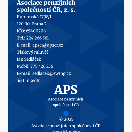
Asociace penzijních
společností ČR, z. s.
Rumunská 1798/1
120 00  Praha 2
IČO: 65400208
Tel.: 224 266 561
E-mail: 
apscr@apscr.cz
Tiskový mluvčí
Jan Sedláček
Mobil: 
775 426 256
E-mail: 
sedlacek@ewing.cz
LinkedIn
in
APS
Asociace penzijních 
společností ČR
© 2025
Asociace penzijních společností ČR