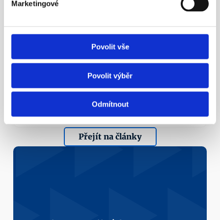
Marketingové
¶
Povolit vše
Marie Zemanová z prezidia APS 
ČR hostem 90' ČT24
Povolit výběr
Nezapomínejme ani na novinku – možnost mít 
zároveň dvě penzijní smlouvy.
Více info
Odmítnout
Přejít na články